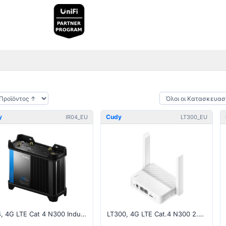
y
Cudy
IR04_EU
LT300_EU
IR04, 4G LTE Cat 4 N300 Industrial Wi-Fi Router v1
LT300, 4G LTE Cat.4 N300 2.4GHz Wi-Fi Router v2.0