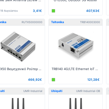
Mobile SMA Antenna (screw on)
OTD500, Outdoor 5G Router
3,41€
407,63€
19 Αυγούστου
onika
Teltonika
RUTX50000000
TRB140003000
RUTX50 Βιομηχανικό Ρούτερ 5G
TRB140 4G/LTE Ethernet IoT Gateway
466,92€
121,28€
uiti
Ubiquiti
UMR-Industrial
UMR-Industrial-OB