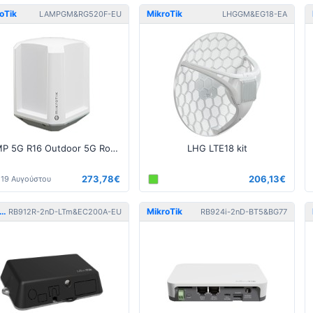
oTik
MikroTik
LAMPGM&RG520F-EU
LHGGM&EG18-EA
LAMP 5G R16 Outdoor 5G Router with eSIM
LHG LTE18 kit
273,78€
206,13€
19 Αυγούστου
MikroTik
MikroTik
RB912R-2nD-LTm&EC200A-EU
RB924i-2nD-BT5&BG77