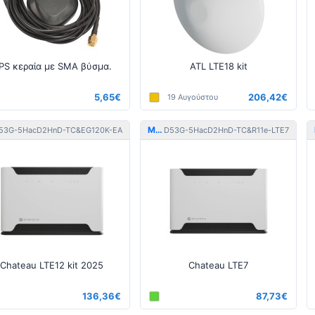
PS κεραία με SMA βύσμα.
ATL LTE18 kit
5,65€
206,42€
19 Αυγούστου
MikroTik
53G-5HacD2HnD-TC&EG120K-EA
D53G-5HacD2HnD-TC&R11e-LTE7
Chateau LTE12 kit 2025
Chateau LTE7
136,36€
87,73€