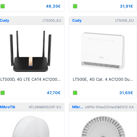
49,35€
31,91€
Cudy
Cudy
LT500D_EU
LT500E_EU
LT500D, 4G LTE CAT4 AC1200 Dual Band Wi-Fi Router - 2xΑποσπώμενες κεραίες
LT500E, 4G Cat. 4 AC1200 Dual Band Wi-Fi Router
47,70€
31,65€
MikroTik
MikroTik
ATLGM&RG520F-EU
cAPGi-5HaxD2HaxD&EG12-EA