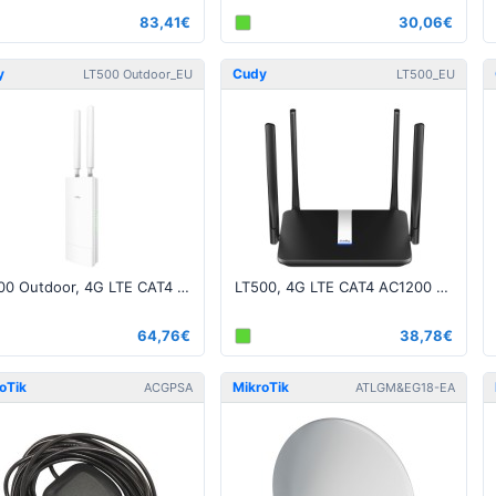
83,41€
30,06€
y
Cudy
LT500 Outdoor_EU
LT500_EU
LT500 Outdoor, 4G LTE CAT4 + AC1200 dual band Wi-Fi Router
LT500, 4G LTE CAT4 AC1200 Dual Band Wi-Fi Router
64,76€
38,78€
oTik
MikroTik
ACGPSA
ATLGM&EG18-EA