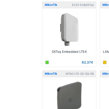
PCB Mount
MikroTik
Mikr
EC25-EU&SXTsq
SXTsq Embedded LTE4
62,37€
MikroTik
MTAO-LTE-5D-SQ-OB