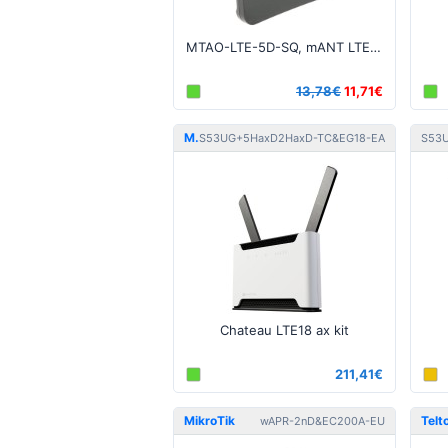
MTAO-LTE-5D-SQ, mANT LTE 5o 5dBi LTE κεραία με 2 x SMA βύσματα - OPEN BOX
13,78€
11,71€
MikroTik
Mikr
S53UG+5HaxD2HaxD-TC&EG18-EA
S53
Chateau LTE18 ax kit
211,41€
MikroTik
Telt
wAPR-2nD&EC200A-EU