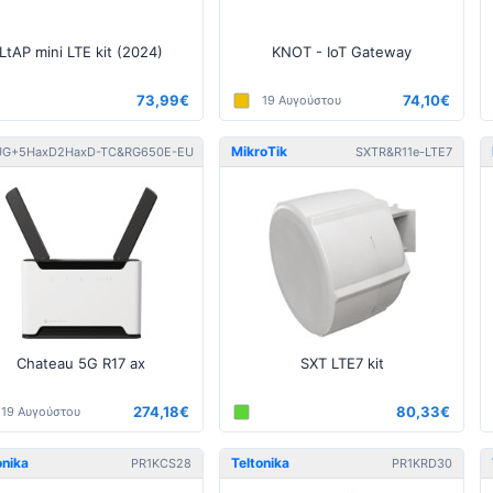
LtAP mini LTE kit (2024)
KNOT - IoT Gateway
73,99€
74,10€
19 Αυγούστου
oTik
MikroTik
UG+5HaxD2HaxD-TC&RG650E-EU
SXTR&R11e-LTE7
Chateau 5G R17 ax
SXT LTE7 kit
274,18€
80,33€
19 Αυγούστου
onika
Teltonika
PR1KCS28
PR1KRD30