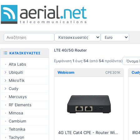
LTE 4G/5G Router
ΚΑΤΑΣΚΕΥΑΣΤΈΣ
Εμφάνιση
1
έως
54
(από
54
προϊόντα)
Alta Labs
Ubiquiti
Wobicom
Cud
CPE301K
UISP Wave
MikroTik
UISP Network
Ethernet
Cudy
δρομολογητές
UISP Power
Routers
Mercusys
Switches
UISP LTU
LTE / 5G
RF Elements
Wireless systems
airMAX
AP / MESH
Mimosa
Indoor wireless
airMAX ac
Switch
Cambium
LTE/5G products
UniFi Wireless
NIC
Teltonika
IoT products
4G LTE Cat4 CPE - Router WiFi 2.4GHz 802.11b/g/n
UniFi Cloud
USB Chargers
Tachyon
Gateways
60GHz products