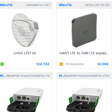
MikroTik
MikroTik
LHGGR&R11e-LTE7
MTAO-LTE-5D-SQ
LHGG LTE7 kit
mANT LTE 5o 5dBi LTE κεραία με 2 x SMA βύσματα
124,73€
14,09€
19 Αυγούστου
MikroTik
MikroTik
RBwAPGR-5HacD2HnD&R11e-LTE
RBwAPGR-5HacD2HnD&R11e-LTE6