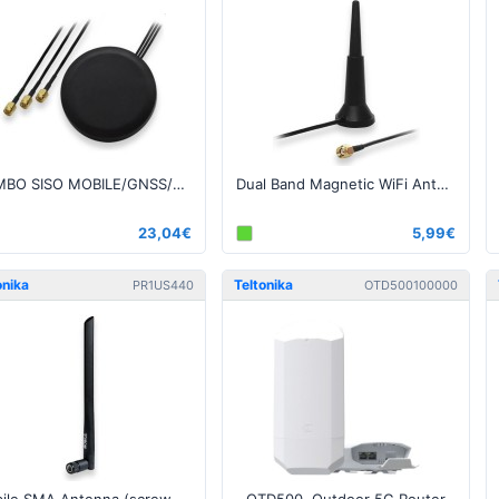
COMBO SISO MOBILE/GNSS/WIFI ROOF SMA ANTENNA
Dual Band Magnetic WiFi Antenna
23,04€
5,99€
onika
Teltonika
PR1US440
OTD500100000