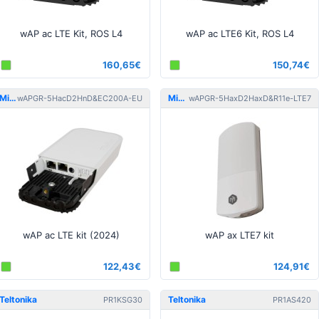
wAP ac LTE Kit, ROS L4
wAP ac LTE6 Kit, ROS L4
160,65€
150,74€
MikroTik
MikroTik
wAPGR-5HacD2HnD&EC200A-EU
wAPGR-5HaxD2HaxD&R11e-LTE7
wAP ac LTE kit (2024)
wAP ax LTE7 kit
122,43€
124,91€
Teltonika
Teltonika
PR1KSG30
PR1AS420