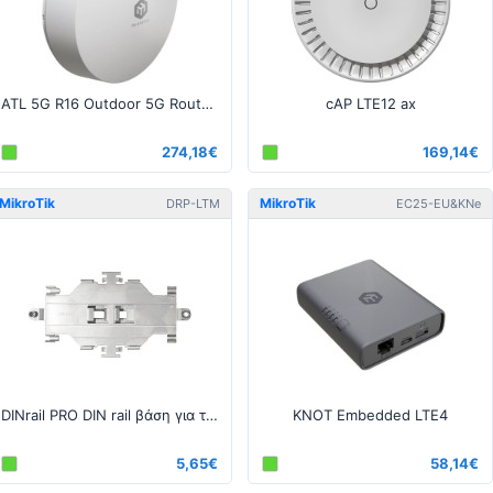
ATL 5G R16 Outdoor 5G Router with eSIM
cAP LTE12 ax
274,18€
169,14€
MikroTik
MikroTik
DRP-LTM
EC25-EU&KNe
DINrail PRO DIN rail βάση για τα LtAP mini
KNOT Embedded LTE4
5,65€
58,14€