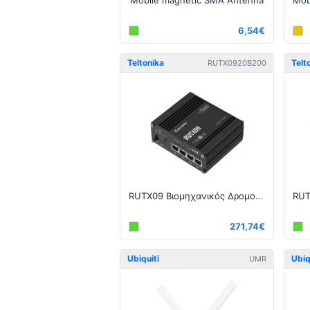
Mobile magnetic SMA Antenna
6,54€
Teltonika
Telt
RUTX0920B200
RUTX09 Βιομηχανικός Δρομολογητής LTE-A CAT6 Διπλό SIM
271,74€
Ubiquiti
Ubiq
UMR