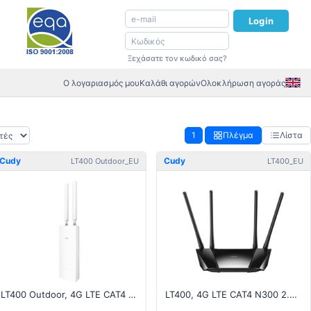
Login
Ξεχάσατε τον κωδικό σας?
Ο λογαριασμός μου
Καλάθι αγορών
Ολοκλήρωση αγοράς
1
Πλέγμα
Λίστα
Cudy
Cudy
LT400 Outdoor_EU
LT400_EU
LT400 Outdoor, 4G LTE CAT4 + 300Mbps 2.4GHz Wi-Fi Router
LT400, 4G LTE CAT4 N300 2.4GHz Wi-Fi Router v2