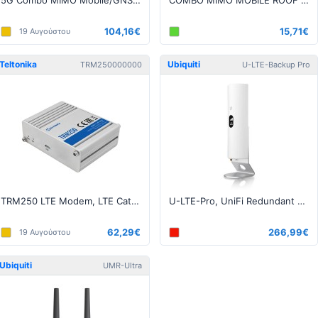
5G Combo MIMO Mobile/GNSS/WIFI Roof SMA Antenna
COMBO MIMO MOBILE ROOF SMA LTE ANTENNA
104,16€
15,71€
19 Αυγούστου
Teltonika
Ubiquiti
TRM250000000
U-LTE-Backup Pro
TRM250 LTE Modem, LTE Cat M1 / Cat NB1 / EGPRS, 1x USB
U-LTE-Pro, UniFi Redundant WAN PRO over LTE
62,29€
266,99€
19 Αυγούστου
Ubiquiti
UMR-Ultra