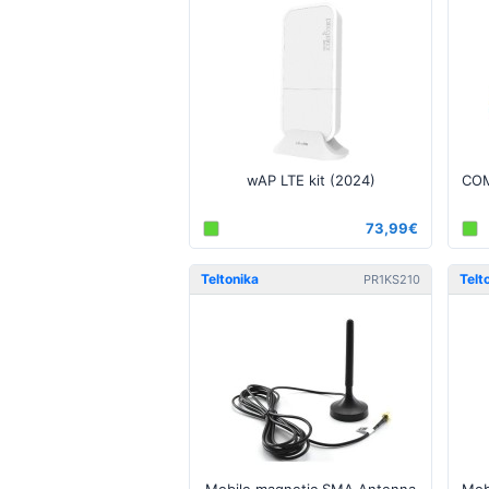
wAP LTE kit (2024)
73,99€
Teltonika
Telt
PR1KS210