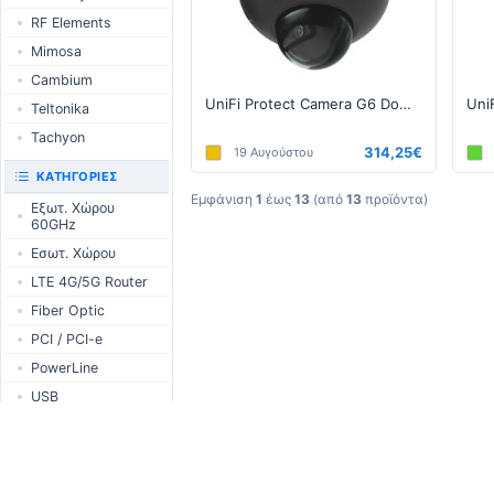
Switches
LTE / 5G
RF Elements
Wireless systems
AP / MESH
Mimosa
Indoor wireless
Switch
Cambium
LTE/5G products
NIC
UniFi Protect Camera G6 Dome Μαύρο
Teltonika
IoT products
USB Chargers
Tachyon
60GHz products
314,25€
19 Αυγούστου
RouterBOARD
ΚΑΤΗΓΟΡΊΕΣ
Εμφάνιση
1
έως
13
(από
13
προϊόντα)
Διεπαφές
Εξωτ. Χώρου
60GHz
Εξαρτήματα
Εσωτ. Χώρου
Κεραίες
LTE 4G/5G Router
SFP / QSFP
Fiber Optic
PCI / PCI-e
PowerLine
USB
Κυτία / Καμπίνες
Outdoor Cases
PoE
Indoor Cases
Desktop Adapter
Τροφοδοτικά