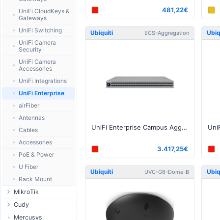
481,22€
UniFi CloudKeys &
Gateways
UniFi Switching
Ubiquiti
Ubiq
ECS-Aggregation
UniFi Camera
Security
UniFi Camera
Accessories
UniFi Integrations
UniFi Enterprise
airFiber
Antennas
UniFi Enterprise Campus Aggregation Switch
Cables
Accessories
3.417,25€
PoE & Power
U Fiber
Ubiquiti
Ubiq
UVC-G6-Dome-B
Rack Mount
MikroTik
Ethernet
Cudy
δρομολογητές
Routers
Mercusys