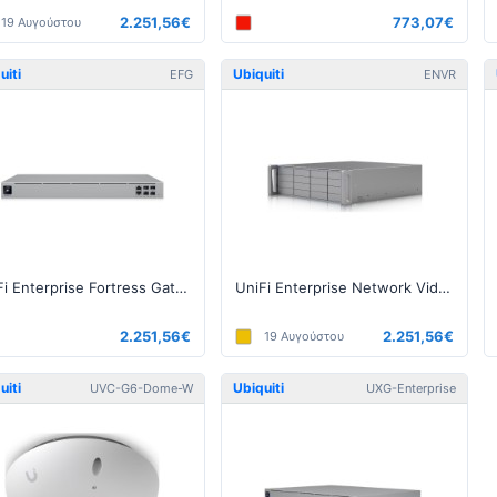
2.251,56€
773,07€
19 Αυγούστου
uiti
Ubiquiti
EFG
ENVR
UniFi Enterprise Fortress Gateway
UniFi Enterprise Network Video Recorder
2.251,56€
2.251,56€
19 Αυγούστου
uiti
Ubiquiti
UVC-G6-Dome-W
UXG-Enterprise