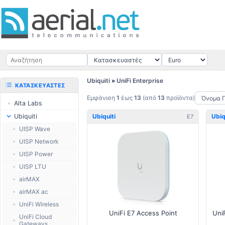
Ubiquiti
»
UniFi Enterprise
ΚΑΤΑΣΚΕΥΑΣΤΈΣ
Εμφάνιση
1
έως
13
(από
13
προϊόντα)
Alta Labs
Ubiquiti
Ubiquiti
Ubiq
E7
UISP Wave
UISP Network
UISP Power
UISP LTU
airMAX
airMAX ac
UniFi Wireless
UniFi E7 Access Point
UniFi Cloud
Gateways