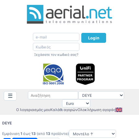
Login
Ξεχάσατε τον κωδικό σας?
☰
Ο λογαριασμός μου
Καλάθι αγορών
Ολοκλήρωση αγοράς
DEYE
Εμφάνιση
1
έως
13
(από
13
προϊόντα)