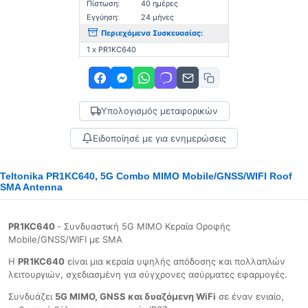
Πίστωση:
40 ημέρες
Εγγύηση:
24 μήνες
Περιεχόμενα Συσκευασίας:
1 x PR1KC640
Υπολογισμός μεταφορικών
Ειδοποίησέ με για ενημερώσεις
Teltonika PR1KC640, 5G Combo MIMO Mobile/GNSS/WIFI Roof
SMA Antenna
PR1KC640
- Συνδυαστική 5G MIMO Κεραία Οροφής
Mobile/GNSS/WIFI με SMA
Η
PR1KC640
είναι μια κεραία υψηλής απόδοσης και πολλαπλών
λειτουργιών, σχεδιασμένη για σύγχρονες ασύρματες εφαρμογές.
Συνδυάζει
5G MIMO, GNSS και δυαζόμενη WiFi
σε έναν ενιαίο,