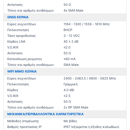
Αντίσταση
50 Ω
Τύπος και αριθμός συνδέσμων
4x SMA Male
GNSS ΚΕΡΑΙΑ
Εύρος συχνοτήτων
1164 - 1300 / 1559 - 1610 MHz
Πολικοποίηση
RHCP
Τάση τροφοδοσίας
3 - 12 VDC
Κέρδος LNA
40 ± 2 dB
V.S.W.R
≤2.0
Αντίσταση
50 Ω
Κατανάλωση ρεύματος
≤60 mA
Τύπος και αριθμός συνδέσμων
SMA Male
WIFI MIMO ΚΕΡΑΙΑ
Εύρος συχνοτήτων
2400 - 2483.5 / 4900 - 5925 MHz
Πολικοποίηση
Γραμμική
Κέρδος
4.0 dBi
V.S.W.R
≤2.5
Αντίσταση
50 Ω
Τύπος και αριθμός συνδέσμων
2x RP SMA Male
ΜΗΧΑΝΙΚΑ/ΠΕΡΙΒΑΛΛΟΝΤΙΚΑ ΧΑΡΑΚΤΗΡΙΣΤΙΚΑ
Μέθοδος στερέωσης
Με βίδες
Βαθμός προστασίας IP
IP67 (εξαιρείται η έξοδος καλωδίων)