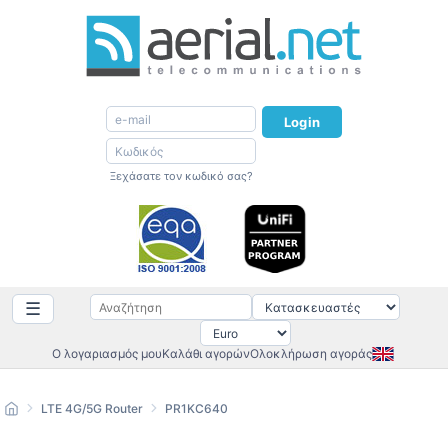
Login
Ξεχάσατε τον κωδικό σας?
☰
Ο λογαριασμός μου
Καλάθι αγορών
Ολοκλήρωση αγοράς
LTE 4G/5G Router
PR1KC640