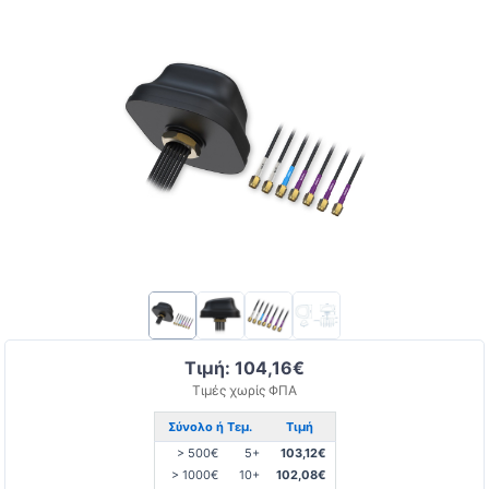
Τιμή: 104,16€
Τιμές χωρίς ΦΠΑ
Σύνολο ή Τεμ.
Τιμή
> 500€
5+
103,12€
> 1000€
10+
102,08€