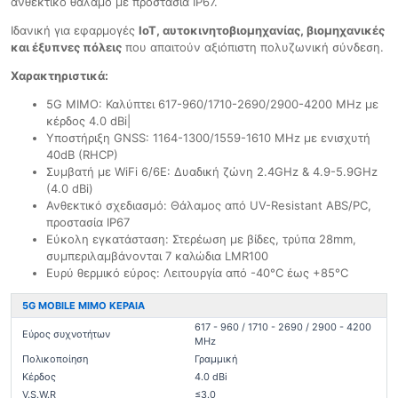
ανθεκτικό θάλαμο με προστασία IP67.
Ιδανική για εφαρμογές
IoT, αυτοκινητοβιομηχανίας, βιομηχανικές
και έξυπνες πόλεις
που απαιτούν αξιόπιστη πολυζωνική σύνδεση.
Χαρακτηριστικά:
5G MIMO: Καλύπτει 617-960/1710-2690/2900-4200 MHz με
κέρδος 4.0 dBi|
Υποστήριξη GNSS: 1164-1300/1559-1610 MHz με ενισχυτή
40dB (RHCP)
Συμβατή με WiFi 6/6E: Δυαδική ζώνη 2.4GHz & 4.9-5.9GHz
(4.0 dBi)
Ανθεκτικό σχεδιασμό: Θάλαμος από UV-Resistant ABS/PC,
προστασία IP67
Εύκολη εγκατάσταση: Στερέωση με βίδες, τρύπα 28mm,
συμπεριλαμβάνονται 7 καλώδια LMR100
Ευρύ θερμικό εύρος: Λειτουργία από -40°C έως +85°C
5G MOBILE MIMO ΚΕΡΑΙΑ
617 - 960 / 1710 - 2690 / 2900 - 4200
Εύρος συχνοτήτων
MHz
Πολικοποίηση
Γραμμική
Κέρδος
4.0 dBi
V.S.W.R
≤3.0