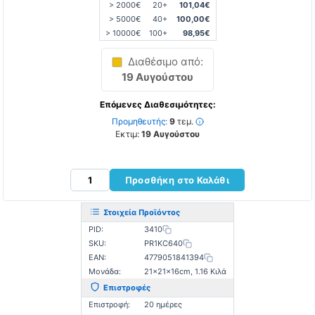
> 2000€
20+
101,04€
> 5000€
40+
100,00€
> 10000€
100+
98,95€
Διαθέσιμο από:
19 Αυγούστου
Επόμενες Διαθεσιμότητες:
Προμηθευτής:
9
τεμ.
Εκτιμ:
19 Αυγούστου
Προσθήκη στο Καλάθι
Στοιχεία Προϊόντος
PID:
3410
SKU:
PR1KC640
EAN:
4779051841394
Μονάδα:
21×21×16cm, 1.16 Κιλά
Επιστροφές
Επιστροφή:
20 ημέρες