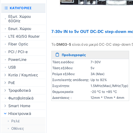
UniFi CloudKeys &
RouterBOARD
ΚΑΤΗΓΟΡΊΕΣ
Gateways
Διεπαφές
Εξωτ. Χώρου
UniFi Switching
60GHz
Εξαρτήματα
UniFi Camera
Εσωτ. Χώρου
Κεραίες
Security
7-30v IN to 5v OUT DC-DC step-down m
LTE 4G/5G Router
SFP / QSFP
UniFi Camera
Accessories
Fiber Optic
Το
DM03-5
είναι ένα μικρό DC-DC step-down
UniFi Integrations
PCI / PCI-e
Προδιαγραφές
UniFi Enterprise
PowerLine
Τάση εισόδου:
7~30V
airFiber
USB
Τάση εξόδου:
5v
Antennas
Ρεύμα εξόδου:
3A (Max)
Κυτία / Καμπίνες
Cables
Συντελεστής απόδοσης:
Up to 92%
Outdoor Cases
PoE
Accessories
Συχνότητα:
1.5MHz(Max),1MHz(Typ)
Indoor Cases
Desktop Adapter
Τροφοδοτικά
Θερμοκρασία
-20 ℃ to +85 ℃
PoE & Power
Indoor - Racks
Wallplug Adapter
WallPlug
Διαστάσεις：
12mm * 17mm * 4mm
Φωτοβολταϊκά
U Fiber
Patch Panels
DC to DC Adapter
Desktop
Smart Home
Rack Mount
Accessories
Passive Injector
Outdoor
Tuya - WiFi
Ηλεκτρονικά
802.3af/at Injector
Ράγας
TUYA - Bluetooth
Ρελέ
Passive Splitter
PCB Power Supply
Zigbee
Οθόνες