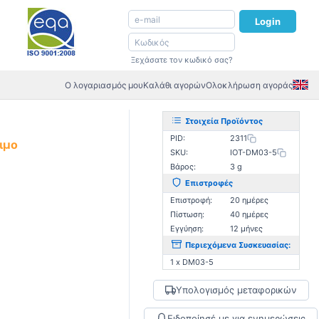
Login
Ξεχάσατε τον κωδικό σας?
Ο λογαριασμός μου
Καλάθι αγορών
Ολοκλήρωση αγοράς
Στοιχεία Προϊόντος
PID:
2311
ιμο
SKU:
IOT-DM03-5
Βάρος:
3 g
Επιστροφές
Επιστροφή:
20 ημέρες
Πίστωση:
40 ημέρες
Εγγύηση:
12 μήνες
Περιεχόμενα Συσκευασίας:
1 x DM03-5
Υπολογισμός μεταφορικών
Ειδοποίησέ με για ενημερώσεις