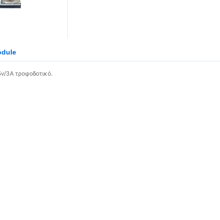
odule
5v/3A
τροφοδοτικό.