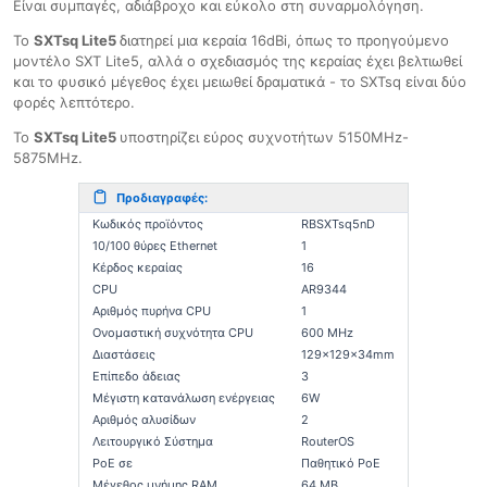
Είναι συμπαγές, αδιάβροχο και εύκολο στη συναρμολόγηση.
Το
SXTsq Lite5
διατηρεί μια κεραία 16dBi, όπως το προηγούμενο
μοντέλο SXT Lite5, αλλά ο σχεδιασμός της κεραίας έχει βελτιωθεί
και το φυσικό μέγεθος έχει μειωθεί δραματικά - το SXTsq είναι δύο
φορές λεπτότερο.
Το
SXTsq Lite5
υποστηρίζει εύρος συχνοτήτων 5150MHz-
5875MHz.
Προδιαγραφές:
Κωδικός προϊόντος
RBSXTsq5nD
10/100 θύρες Ethernet
1
Κέρδος κεραίας
16
CPU
AR9344
Αριθμός πυρήνα CPU
1
Ονομαστική συχνότητα CPU
600 MHz
Διαστάσεις
129x129x34mm
Επίπεδο άδειας
3
Μέγιστη κατανάλωση ενέργειας
6W
Αριθμός αλυσίδων
2
Λειτουργικό Σύστημα
RouterOS
PoE σε
Παθητικό PoE
Μέγεθος μνήμης RAM
64 MB