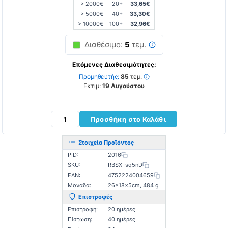
> 2000€
20+
33,65€
> 5000€
40+
33,30€
> 10000€
100+
32,96€
Διαθέσιμο:
5
τεμ.
Επόμενες Διαθεσιμότητες:
Προμηθευτής:
85
τεμ.
Εκτιμ:
19 Αυγούστου
Προσθήκη στο Καλάθι
Στοιχεία Προϊόντος
PID:
2016
SKU:
RBSXTsq5nD
EAN:
4752224004659
Μονάδα:
26×18×5cm, 484 g
Επιστροφές
Επιστροφή:
20 ημέρες
Πίστωση:
40 ημέρες