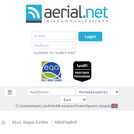
Login
Ξεχάσατε τον κωδικό σας?
☰
Ο λογαριασμός μου
Καλάθι αγορών
Ολοκλήρωση αγοράς
Εξωτ. Χώρου 5.xGHz
RBSXTsq5nD