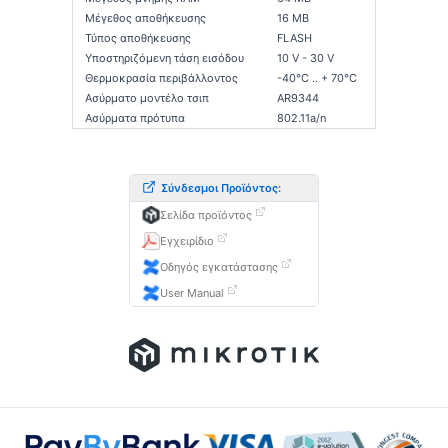
Μέγεθος αποθήκευσης
16 MB
Τύπος αποθήκευσης
FLASH
Υποστηριζόμενη τάση εισόδου
10 V - 30 V
Θερμοκρασία περιβάλλοντος
-40°C .. + 70°C
Ασύρματο μοντέλο τσιπ
AR9344
Ασύρματα πρότυπα
802.11a/n
Σύνδεσμοι Προϊόντος:
Σελίδα προϊόντος
Εγχειρίδιο
Οδηγός εγκατάστασης
User Manual