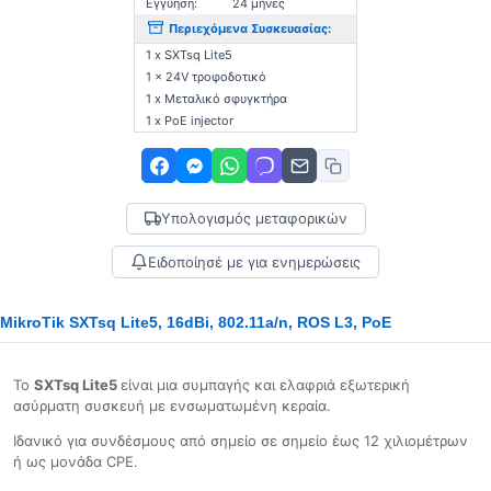
Εγγύηση:
24 μήνες
Περιεχόμενα Συσκευασίας:
1 x SXTsq Lite5
1 x 24V τροφοδοτικό
1 x Μεταλικό σφυγκτήρα
1 x PoE injector
Υπολογισμός μεταφορικών
Ειδοποίησέ με για ενημερώσεις
MikroTik SXTsq Lite5, 16dBi, 802.11a/n, ROS L3, PoE
Το
SXTsq Lite5
είναι μια συμπαγής και ελαφριά εξωτερική
ασύρματη συσκευή με ενσωματωμένη κεραία.
Ιδανικό για συνδέσμους από σημείο σε σημείο έως 12 χιλιομέτρων
ή ως μονάδα CPE.