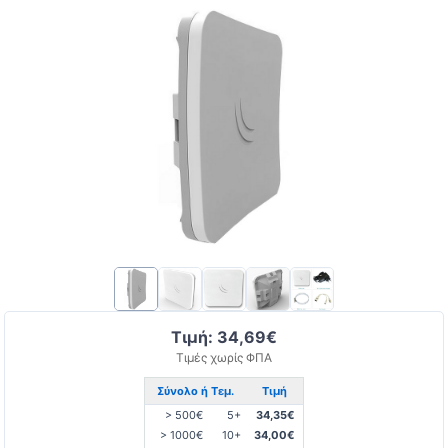
Τιμή: 34,69€
Τιμές χωρίς ΦΠΑ
Σύνολο ή Τεμ.
Τιμή
> 500€
5+
34,35€
> 1000€
10+
34,00€