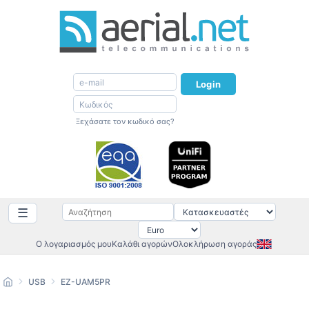
Login
Ξεχάσατε τον κωδικό σας?
☰
Ο λογαριασμός μου
Καλάθι αγορών
Ολοκλήρωση αγοράς
USB
EZ-UAM5PR