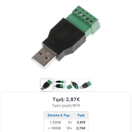
Τιμή: 2,87€
Τιμές χωρίς ΦΠΑ
Σύνολο ή Τεμ.
Τιμή
> 500€
5+
2,81€
> 1000€
10+
2,76€