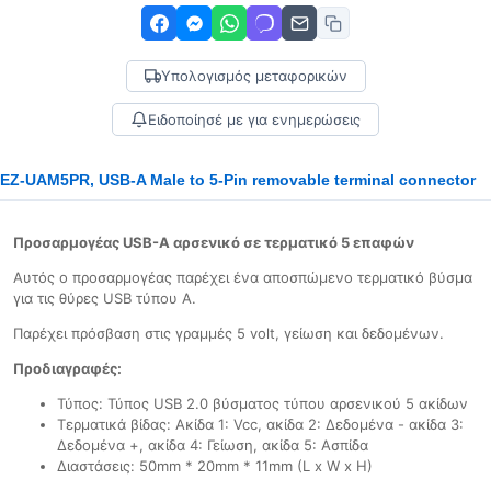
Υπολογισμός μεταφορικών
Ειδοποίησέ με για ενημερώσεις
EZ-UAM5PR, USB-A Male to 5-Pin removable terminal connector
Προσαρμογέας USB-A αρσενικό σε τερματικό 5 επαφών
Αυτός ο προσαρμογέας παρέχει ένα αποσπώμενο τερματικό βύσμα
για τις θύρες USB τύπου Α.
Παρέχει πρόσβαση στις γραμμές 5 volt, γείωση και δεδομένων.
Προδιαγραφές:
Τύπος: Τύπος USB 2.0 βύσματος τύπου αρσενικού 5 ακίδων
Τερματικά βίδας: Ακίδα 1: Vcc, ακίδα 2: Δεδομένα - ακίδα 3:
Δεδομένα +, ακίδα 4: Γείωση, ακίδα 5: Ασπίδα
Διαστάσεις: 50mm * 20mm * 11mm (L x W x H)