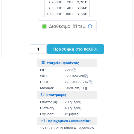
> 2000€
20+
2,70€
> 5000€
40+
2,64€
> 10000€
100+
2,58€
Διαθέσιμο:
11
τεμ.
Προσθήκη στο Καλάθι
Στοιχεία Προϊόντος
PID:
2212
SKU:
EZ-UAM5PR
UPC:
728615668247
Μονάδα:
5×2×1cm, 11 g
Επιστροφές
Επιστροφή:
20 ημέρες
Πίστωση:
40 ημέρες
Εγγύηση:
12 μήνες
Περιεχόμενα Συσκευασίας:
1 x USB βύσμα τύπου A - αρσενικό