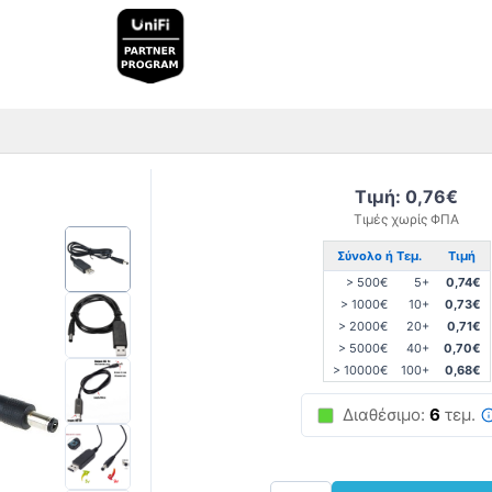
Τιμή: 0,76€
Τιμές χωρίς ΦΠΑ
Σύνολο ή Τεμ.
Τιμή
> 500€
5+
0,74€
> 1000€
10+
0,73€
> 2000€
20+
0,71€
> 5000€
40+
0,70€
> 10000€
100+
0,68€
Διαθέσιμο:
6
τεμ.