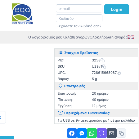
Login
Ξεχάσατε τον κωδικό σας?
Ο λογαριασμός μου
Καλάθι αγορών
Ολοκλήρωση αγοράς
Στοιχεία Προϊόντος
PID:
3258
SKU:
U29v1
UPC:
728615668087
Βάρος:
5 g
Επιστροφές
Επιστροφή:
20 ημέρες
Πίστωση:
40 ημέρες
Εγγύηση:
12 μήνες
Περιεχόμενα Συσκευασίας:
1 x USB σε 9v μετατροπέας με 1 μέτρο καλώδιο