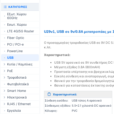
UniFi CloudKeys &
RouterBOARD
ΚΑΤΗΓΟΡΊΕΣ
Gateways
Διεπαφές
Εξωτ. Χώρου
UniFi Switching
60GHz
Εξαρτήματα
UniFi Camera
Εσωτ. Χώρου
Κεραίες
Security
LTE 4G/5G Router
SFP / QSFP
U29v1, USB σε 9v/0.8A μετατροπέας με 
UniFi Camera
Accessories
Fiber Optic
UniFi Integrations
Ο προσαρμογέας τροφοδοσίας USB σε 9V DC 5.5
PCI / PCI-e
κ.λπ.
UniFi Enterprise
PowerLine
airFiber
Χαρακτηριστικά:
USB
Antennas
USB 5V αρσενικό σε 9V συνδετήρας DC 
Κυτία / Καμπίνες
Μέγιστη έξοδος 0.8Α (800mAH)
Cables
Outdoor Cases
PoE
Προστασία υπέρτασης και βραχυκυκλώ
Accessories
Εύκολη σύνδεση και αναπαραγωγή, συμ
Indoor Cases
Desktop Adapter
Τροφοδοτικά
PoE & Power
Ιδανικό για την τροφοδοσία δρομολογη
Indoor - Racks
Wallplug Adapter
WallPlug
Φωτοβολταϊκά
Ιδανικό για καταστάσεις έκτακτης ανάγκ
U Fiber
Patch Panels
DC to DC Adapter
Desktop
Smart Home
Rack Mount
Χαρακτηριστικά:
Accessories
Passive Injector
Outdoor
Tuya - WiFi
Ηλεκτρονικά
Σύνδεση εισόδου:
USB τύπος A αρσενικό
802.3af/at Injector
Ράγας
TUYA - Bluetooth
Ρελέ
RJ45 / Ethernet
Σύνδεσμος εξόδου:
5.5*2.1 χιλιοστά DC αρσενικό
Passive Splitter
PCB Power Supply
Zigbee
Οθόνες
Στροφία Etehernet
Εργαλεία
Κέλυφος:
PVC