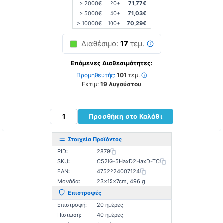
> 2000€
20+
71,77€
> 5000€
40+
71,03€
> 10000€
100+
70,29€
Διαθέσιμο:
17
τεμ.
Επόμενες Διαθεσιμότητες:
Προμηθευτής:
101
τεμ.
Εκτιμ:
19 Αυγούστου
Προσθήκη στο Καλάθι
Στοιχεία Προϊόντος
PID:
2879
SKU:
C52iG-5HaxD2HaxD-TC
EAN:
4752224007124
Μονάδα:
23×15×7cm, 496 g
Επιστροφές
Επιστροφή:
20 ημέρες
Πίστωση:
40 ημέρες