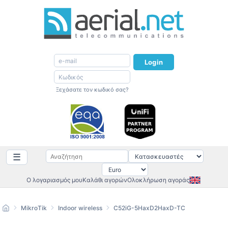
Login
Ξεχάσατε τον κωδικό σας?
☰
Ο λογαριασμός μου
Καλάθι αγορών
Ολοκλήρωση αγοράς
MikroTik
Indoor wireless
C52iG-5HaxD2HaxD-TC