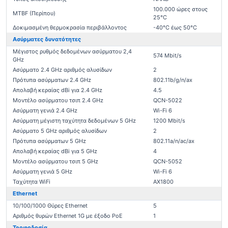
100.000 ώρες στους
MTBF (Περίπου)
25°C
Δοκιμασμένη θερμοκρασία περιβάλλοντος
-40°C έως 50°C
Ασύρματες δυνατότητες
Μέγιστος ρυθμός δεδομένων ασύρματου 2,4
574 Mbit/s
GHz
Ασύρματο 2.4 GHz αριθμός αλυσίδων
2
Πρότυπα ασύρματων 2.4 GHz
802.11b/g/n/ax
Απολαβή κεραίας dBi για 2.4 GHz
4.5
Μοντέλο ασύρματου τσιπ 2.4 GHz
QCN-5022
Ασύρματη γενιά 2.4 GHz
Wi-Fi 6
Ασύρματη μέγιστη ταχύτητα δεδομένων 5 GHz
1200 Mbit/s
Ασύρματο 5 GHz αριθμός αλυσίδων
2
Πρότυπα ασύρματων 5 GHz
802.11a/n/ac/ax
Απολαβή κεραίας dBi για 5 GHz
4
Μοντέλο ασύρματου τσιπ 5 GHz
QCN-5052
Ασύρματη γενιά 5 GHz
Wi-Fi 6
Ταχύτητα WiFi
AX1800
Ethernet
10/100/1000 Θύρες Ethernet
5
Αριθμός θυρών Ethernet 1G με έξοδο PoE
1
Τροφοδοσία