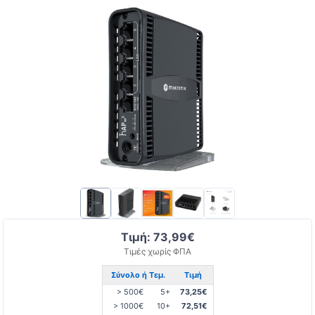
Τιμή: 73,99€
Τιμές χωρίς ΦΠΑ
Σύνολο ή Τεμ.
Τιμή
> 500€
5+
73,25€
> 1000€
10+
72,51€