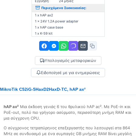
Εγγύηση:
24 μήνες
Περιεχόμενα Συσκευασίας:
1 x hAP ax2
1 x 24V 1.2A power adapter
1 x hAP case base
1 x K-59 kit
Υπολογισμός μεταφορικών
Ειδοποίησέ με για ενημερώσεις
MikroTik C52iG-5HaxD2HaxD-TC, hAP ax²
hAP ax²
Μια έκδοση γενιάς 6 του θρυλικού hAP ac². Με PoE-in και
PoE-out, πολύ πιο γρήγορο ασύρματο, περισσότερη μνήμη RAM και
μια σύγχρονη CPU.
Ο σύγχρονος τετραπύρηνος επεξεργαστής που λειτουργεί στα 864
MHz σε συνδυασμό με ένα συμπαγές GB μνήμης RAM δίνει μεγάλη