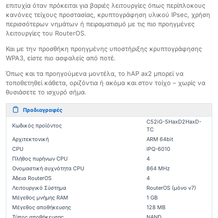
επιτυχία όταν πρόκειται για βαριές λειτουργίες όπως περίπλοκους
κανόνες τείχους προστασίας, κρυπτογράφηση υλικού IPsec, χρήση
περισσότερων νημάτων ή πειραματισμό με τις πιο προηγμένες
λειτουργίες του RouterOS.
Και με την προσθήκη προηγμένης υποστήριξης κρυπτογράφησης
WPA3, είστε πιο ασφαλείς από ποτέ.
Όπως και τα προηγούμενα μοντέλα, το hAP ax2 μπορεί να
τοποθετηθεί κάθετα, οριζόντια ή ακόμα και στον τοίχο – χωρίς να
θυσιάσετε το ισχυρό σήμα.
Προδιαγραφές
C52iG-5HaxD2HaxD-
Κωδικός προϊόντος
TC
Αρχιτεκτονική
ARM 64bit
CPU
IPQ-6010
Πλήθος πυρήνων CPU
4
Ονομαστική συχνότητα CPU
864 MHz
Άδεια RouterOS
4
Λειτουργικό Σύστημα
RouterOS (μόνο v7)
Μέγεθος μνήμης RAM
1 GB
Μέγεθος αποθήκευσης
128 MB
Τύπος αποθήκευσης
NAND