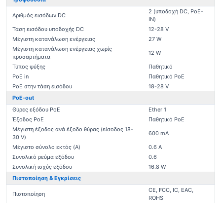
2 (υποδοχή DC, PoE-
Αριθμός εισόδων DC
IN)
Τάση εισόδου υποδοχής DC
12-28 V
Μέγιστη κατανάλωση ενέργειας
27 W
Μέγιστη κατανάλωση ενέργειας χωρίς
12 W
προσαρτήματα
Τύπος ψύξης
Παθητικό
PoE in
Παθητικό PoE
PoE στην τάση εισόδου
18-28 V
PoE-out
Θύρες εξόδου PoE
Ether 1
Έξοδος PoE
Παθητικό PoE
Μέγιστη έξοδος ανά έξοδο θύρας (είσοδος 18-
600 mA
30 V)
Μέγιστο σύνολο εκτός (A)
0.6 A
Συνολικό ρεύμα εξόδου
0.6
Συνολική ισχύς εξόδου
16.8 W
Πιστοποίηση & Εγκρίσεις
CE, FCC, IC, EAC,
Πιστοποίηση
ROHS