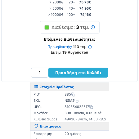
> 2000€
20+
75,73€
> 5000€
40+
74,95€
> 10000€
100+
74,16€
Διαθέσιμο:
3
τεμ.
Επόμενες Διαθεσιμότητες:
Προμηθευτής:
113
τεμ.
Εκτιμ:
19 Αυγούστου
Προσθήκη στο Καλάθι
Στοιχεία Προϊόντος
PID:
885
SKU:
NSM2
UPC:
810354022517
Μονάδα:
30×10×9cm, 0.69 Κιλά
Κιβώτιο 20pcs:
49×36×34cm, 14.50 Κιλά
Επιστροφές
Επιστροφή:
20 ημέρες