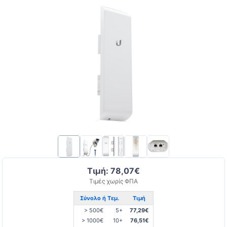
Τιμή: 78,07€
Τιμές χωρίς ΦΠΑ
Σύνολο ή Τεμ.
Τιμή
> 500€
5+
77,29€
> 1000€
10+
76,51€