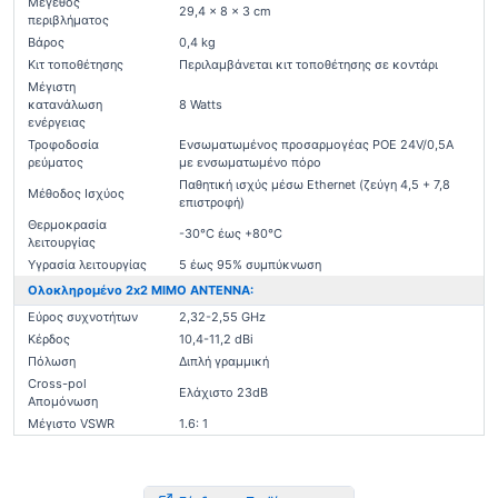
Μέγεθος
29,4 x 8 x 3 cm
περιβλήματος
Βάρος
0,4 kg
Κιτ τοποθέτησης
Περιλαμβάνεται κιτ τοποθέτησης σε κοντάρι
Μέγιστη
κατανάλωση
8 Watts
ενέργειας
Τροφοδοσία
Ενσωματωμένος προσαρμογέας POE 24V/0,5A
ρεύματος
με ενσωματωμένο πόρο
Παθητική ισχύς μέσω Ethernet (ζεύγη 4,5 + 7,8
Μέθοδος Ισχύος
επιστροφή)
Θερμοκρασία
-30°C έως +80°C
λειτουργίας
Υγρασία λειτουργίας
5 έως 95% συμπύκνωση
Ολοκληρομένο 2x2 MIMO ANTENNA:
Εύρος συχνοτήτων
2,32-2,55 GHz
Κέρδος
10,4-11,2 dBi
Πόλωση
Διπλή γραμμική
Cross-pol
Ελάχιστο 23dB
Απομόνωση
Μέγιστο VSWR
1.6: 1