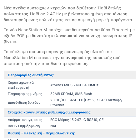
Νέα σχέδια συστοιχιών κεραιών που διαθέτουν 11dBi διπλής
πολικότητας 11dBi σε 2.4GHz με βελτιστοποιημένη απομόνωση
διασταυρούμενης πολικότητας και σε συμπαγή μορφή-παράγοντα.
Το νέο NanoStation M παρέχει μια δευτερεύουσα θύρα Ethernet με
έξοδο POE με δυνατότητα λογισμικού για συνεχή ενσωμάτωση IP
βίντεο.
Το κύκλωμα απομακρυσμένης επαναφοράς υλικού του
NanoStation M επιτρέπει την επαναφορά της συσκευής από
απόσταση από την τοποθεσία τροφοδοσίας.
Πληροφορίες συστήματος:
Χαρακτηριστικά
Atheros MIPS 24KC, 400MHz
επεξεργαστή
Πληροφορίες μνήμης
32MB SDRAM, 8MB Flash
2 X 10/100 BASE-TX (Cat.5, RJ-45) Διεπαφή
Διασύνδεση δικτύου
Ethernet
Στοιχεία κανονιστικής ρύθμισης/συμμόρφωσης:
Ασύρματες εγκρίσεις
FCC Μέρος 15.247, IC RS210, CE
RoHS Συμμόρφωση
ΝΑΙ
Φυσική - Ηλεκτρική - Περιβαλλοντική: