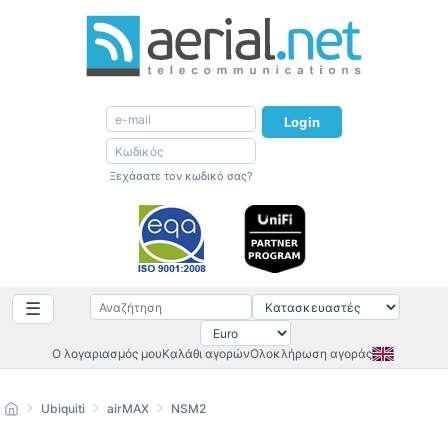
Login
Ξεχάσατε τον κωδικό σας?
☰
Ο λογαριασμός μου
Καλάθι αγορών
Ολοκλήρωση αγοράς
Ubiquiti
airMAX
NSM2