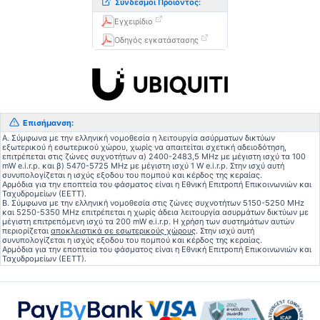
Σύνδεσμοι Προϊόντος:
Εγχειρίδιο
Οδηγός εγκατάστασης
Επισήμανση:
Α. Σύμφωνα με την ελληνική νομοθεσία η λειτουργία ασύρματων δικτύων
εξωτερικού ή εσωτερικού χώρου, χωρίς να απαιτείται σχετική αδειοδότηση,
επιτρέπεται στις ζώνες συχνοτήτων α) 2400-2483,5 MHz με μέγιστη ισχύ τα 100
mW e.i.r.p. και β) 5470-5725 MHz με μέγιστη ισχύ 1 W e.i.r.p. Στην ισχύ αυτή
συνυπολογίζεται η ισχύς εξοδου του πομπού και κέρδος της κεραίας.
Αρμόδια για την εποπτεία του φάσματος είναι η Εθνική Επιτροπή Επικοινωνιών και
Ταχυδρομείων (ΕΕΤΤ).
Β. Σύμφωνα με την ελληνική νομοθεσία στις ζώνες συχνοτήτων 5150-5250 MHz
και 5250-5350 MHz επιτρέπεται η χωρίς άδεια λειτουργία ασυρμάτων δικτύων με
μέγιστη επιτρεπόμενη ισχύ τα 200 mW e.i.r.p. Η χρήση των συστημάτων αυτών
περιορίζεται
αποκλειστικά σε εσωτερικούς χώρους
. Στην ισχύ αυτή
συνυπολογίζεται η ισχύς εξοδου του πομπού και κέρδος της κεραίας.
Αρμόδια για την εποπτεία του φάσματος είναι η Εθνική Επιτροπή Επικοινωνιών και
Ταχυδρομείων (ΕΕΤΤ).