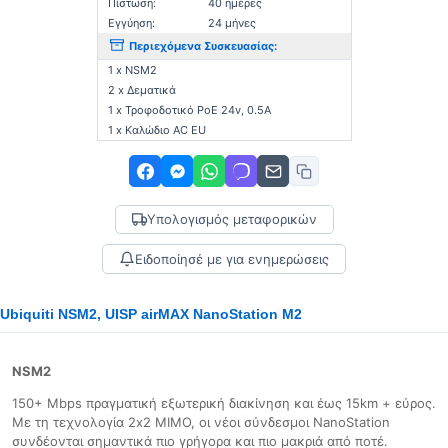
Πίστωση:
40 ημέρες
Εγγύηση:
24 μήνες
Περιεχόμενα Συσκευασίας:
1 x NSM2
2 x Δεματικά
1 x Τροφοδοτικό PoE 24v, 0.5A
1 x Καλώδιο AC EU
Υπολογισμός μεταφορικών
Ειδοποίησέ με για ενημερώσεις
Ubiquiti NSM2, UISP airMAX NanoStation M2
NSM2
150+ Mbps πραγματική εξωτερική διακίνηση και έως 15km + εύρος.
Με τη τεχνολογία 2x2 MIMO, οι νέοι σύνδεσμοι NanoStation
συνδέονται σημαντικά πιο γρήγορα και πιο μακριά από ποτέ.