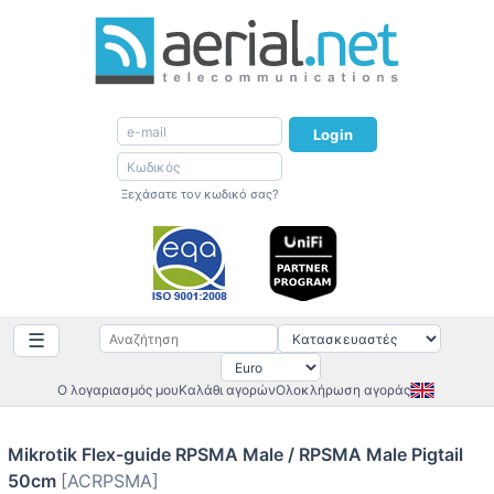
Login
Ξεχάσατε τον κωδικό σας?
☰
Ο λογαριασμός μου
Καλάθι αγορών
Ολοκλήρωση αγοράς
Mikrotik Flex-guide RPSMA Male / RPSMA Male Pigtail
50cm
[ACRPSMA]