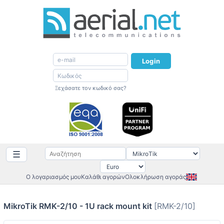
Login
Ξεχάσατε τον κωδικό σας?
☰
Ο λογαριασμός μου
Καλάθι αγορών
Ολοκλήρωση αγοράς
MikroTik RMK-2/10 - 1U rack mount kit
[RMK-2/10]