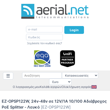
Login
Ξεχάσατε τον κωδικό σας?
☰
Ο λογαριασμός μου
Καλάθι αγορών
Ολοκλήρωση αγοράς
EZ-OPSP122W, 24v-48v σε 12V/1A 10/100 Αδιάβροχος
PoE Splitter - Λευκό
[EZ-OPSP122W]