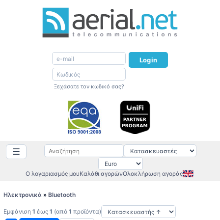
Login
Ξεχάσατε τον κωδικό σας?
☰
Ο λογαριασμός μου
Καλάθι αγορών
Ολοκλήρωση αγοράς
Ηλεκτρονικά
»
Bluetooth
Εμφάνιση
1
έως
1
(από
1
προϊόντα)