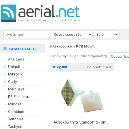
Ηλεκτρονικά
»
PCB Mount
ΚΑΤΑΣΚΕΥΑΣΤΈΣ
Εμφάνιση
1
έως
1
(από
1
προϊόντα)
Alta Labs
Ubiquiti
e-zy.net
EZ-SNAP-5-3.0
UISP Wave
MikroTik
UISP Network
Ethernet
Cudy
δρομολογητές
UISP Power
Routers
Mercusys
Switches
UISP LTU
LTE / 5G
RF Elements
Wireless systems
airMAX
AP / MESH
Mimosa
Indoor wireless
airMAX ac
Switch
Cambium
LTE/5G products
UniFi Wireless
NIC
Teltonika
IoT products
Αυτοκόλλητα Standoff 5x3mm - 4τεμ
UniFi Cloud
USB Chargers
Tachyon
Gateways
60GHz products