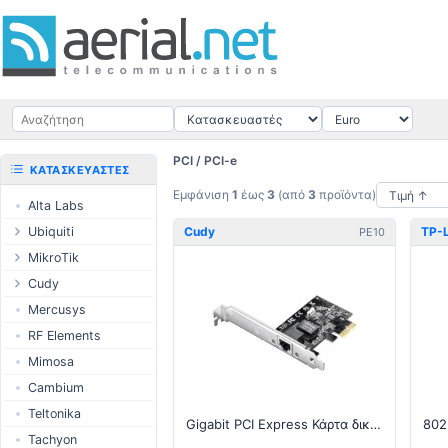
PCI / PCI-e
ΚΑΤΑΣΚΕΥΑΣΤΈΣ
Εμφάνιση
1
έως
3
(από
3
προϊόντα)
Alta Labs
Ubiquiti
Cudy
TP-L
PE10
UISP Wave
MikroTik
UISP Network
Ethernet
Cudy
δρομολογητές
UISP Power
Routers
Mercusys
Switches
UISP LTU
LTE / 5G
RF Elements
Wireless systems
airMAX
AP / MESH
Mimosa
Indoor wireless
airMAX ac
Switch
Cambium
LTE/5G products
UniFi Wireless
NIC
Teltonika
IoT products
Gigabit PCI Express Κάρτα δικτύου
UniFi Cloud
USB Chargers
Tachyon
Gateways
60GHz products