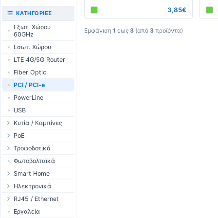
3,85€
UniFi CloudKeys &
RouterBOARD
ΚΑΤΗΓΟΡΊΕΣ
Gateways
Διεπαφές
Εξωτ. Χώρου
UniFi Switching
Εμφάνιση
1
έως
3
(από
3
προϊόντα)
60GHz
Εξαρτήματα
UniFi Camera
Εσωτ. Χώρου
Κεραίες
Security
LTE 4G/5G Router
SFP / QSFP
UniFi Camera
Accessories
Fiber Optic
UniFi Integrations
PCI / PCI-e
UniFi Enterprise
PowerLine
airFiber
USB
Antennas
Κυτία / Καμπίνες
Cables
Outdoor Cases
PoE
Accessories
Indoor Cases
Desktop Adapter
Τροφοδοτικά
PoE & Power
Indoor - Racks
Wallplug Adapter
WallPlug
Φωτοβολταϊκά
U Fiber
Patch Panels
DC to DC Adapter
Desktop
Smart Home
Rack Mount
Accessories
Passive Injector
Outdoor
Tuya - WiFi
Ηλεκτρονικά
802.3af/at Injector
Ράγας
TUYA - Bluetooth
Ρελέ
RJ45 / Ethernet
Passive Splitter
PCB Power Supply
Zigbee
Οθόνες
Στροφία Etehernet
Εργαλεία