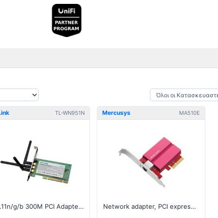
ink
Mercusys
TL-WN951N
MA510E
802.11n/g/b 300M PCI Adapter, Atheros, 3x3 MIMO, 2.4GHz v1
Network adapter, PCI express, 10 Gbps