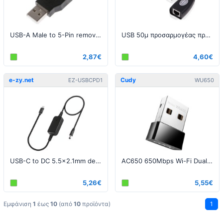
USB-A Male to 5-Pin removable terminal connector
USB 50μ προσαρμογέας προέκτασης - Ζεύγος
2,87€
4,60€
e-zy.net
Cudy
EZ-USBCPD1
WU650
USB-C to DC 5.5x2.1mm decoy cable, PD 60W
AC650 650Mbps Wi-Fi Dual Band USB Adapter
5,26€
5,55€
Εμφάνιση
1
έως
10
(από
10
προϊόντα)
1