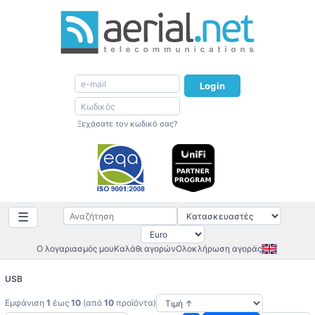
Login
Ξεχάσατε τον κωδικό σας?
☰
Ο λογαριασμός μου
Καλάθι αγορών
Ολοκλήρωση αγοράς
USB
Εμφάνιση
1
έως
10
(από
10
προϊόντα)