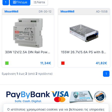
1
Πλέγμα
Λίστα
MeanWell
MeanWell
DR-30-12
AD-155B
30W 12V/2.5A DIN Rail Power Supply
155W 26.7V/5.6A PS with Battery Charger (UPS Function)
11,34€
41,82€
Εμφάνιση
1
έως
2
(από
2
προϊόντα)
1
O ιστότοπος χρησιμοποιεί cookies για να βελτιώσει τις υπηρεσίες