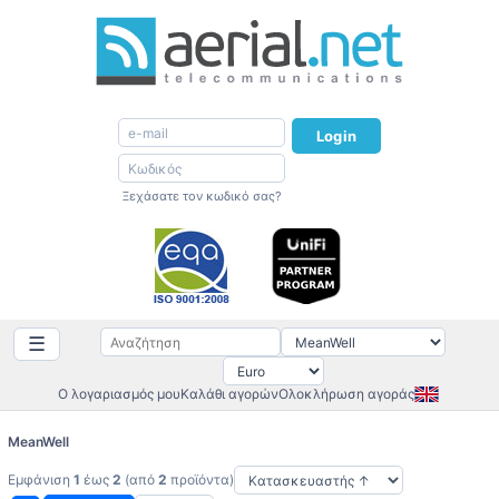
Login
Ξεχάσατε τον κωδικό σας?
☰
Ο λογαριασμός μου
Καλάθι αγορών
Ολοκλήρωση αγοράς
MeanWell
Εμφάνιση
1
έως
2
(από
2
προϊόντα)