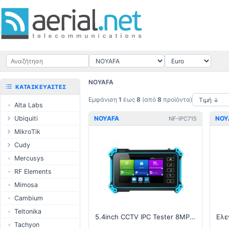
NOYAFA
ΚΑΤΑΣΚΕΥΑΣΤΈΣ
Εμφάνιση
1
έως
8
(από
8
προϊόντα)
Alta Labs
Ubiquiti
NOYAFA
NOY
NF-IPC715
UISP Wave
MikroTik
UISP Network
Ethernet
Cudy
δρομολογητές
UISP Power
Routers
Mercusys
Switches
UISP LTU
LTE / 5G
RF Elements
Wireless systems
airMAX
AP / MESH
Mimosa
Indoor wireless
airMAX ac
Switch
Cambium
LTE/5G products
UniFi Wireless
NIC
Teltonika
IoT products
5.4inch CCTV IPC Tester 8MP AHD CVI TVI Camera Tester
UniFi Cloud
USB Chargers
Tachyon
Gateways
60GHz products