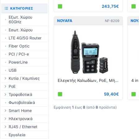
243,75€
UniFi CloudKeys &
RouterBOARD
ΚΑΤΗΓΟΡΊΕΣ
Gateways
Διεπαφές
Εξωτ. Χώρου
UniFi Switching
NOYAFA
NOY
NF-8209
60GHz
Εξαρτήματα
UniFi Camera
Εσωτ. Χώρου
Κεραίες
Security
LTE 4G/5G Router
SFP / QSFP
UniFi Camera
Accessories
Fiber Optic
UniFi Integrations
PCI / PCI-e
UniFi Enterprise
PowerLine
airFiber
USB
Antennas
Κυτία / Καμπίνες
Ελεγκτής Καλωδίων, PoE, Μήκους και Κατανάλωσης - RJ45
Cables
Outdoor Cases
PoE
Accessories
Indoor Cases
59,40€
Desktop Adapter
Τροφοδοτικά
PoE & Power
Indoor - Racks
Wallplug Adapter
WallPlug
Φωτοβολταϊκά
U Fiber
Εμφάνιση
1
έως
8
(από
8
προϊόντα)
Patch Panels
DC to DC Adapter
Desktop
Smart Home
Rack Mount
Accessories
Passive Injector
Outdoor
Tuya - WiFi
Ηλεκτρονικά
802.3af/at Injector
Ράγας
TUYA - Bluetooth
Ρελέ
RJ45 / Ethernet
Passive Splitter
PCB Power Supply
Zigbee
Οθόνες
Στροφία Etehernet
Εργαλεία