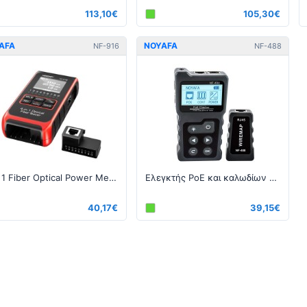
113,10€
105,30€
AFA
NOYAFA
NF-916
NF-488
4 in 1 Fiber Optical Power Meter Visual Fault Locator
Ελεγκτής PoE και καλωδίων - RJ45
40,17€
39,15€