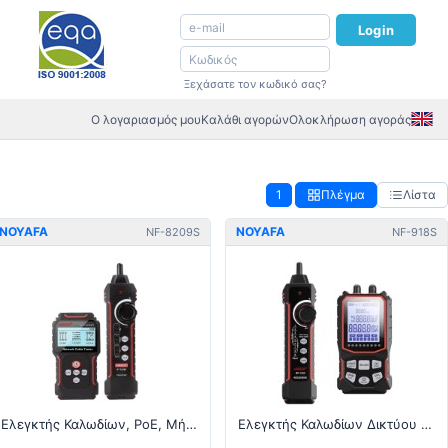
Login
Ξεχάσατε τον κωδικό σας?
Ο λογαριασμός μου
Καλάθι αγορών
Ολοκλήρωση αγοράς
1
Πλέγμα
Λίστα
NOYAFA
NOYAFA
NF-8209S
NF-918S
Ελεγκτής Καλωδίων, PoE, Μήκους και Κατανάλωσης - RJ45
Ελεγκτής Καλωδίων Δικτύου με Οπτικό Μετρητή Ισχύος 6 μήκων κύματος και Οπτικό Εντοπιστή Σφαλμάτων (VFL)