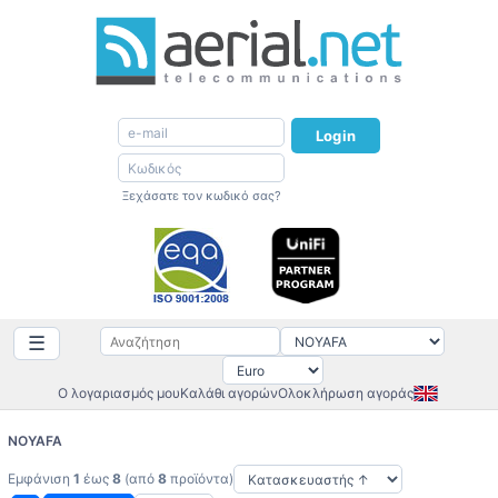
Login
Ξεχάσατε τον κωδικό σας?
☰
Ο λογαριασμός μου
Καλάθι αγορών
Ολοκλήρωση αγοράς
NOYAFA
Εμφάνιση
1
έως
8
(από
8
προϊόντα)