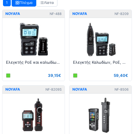
1
Πλέγμα
Λίστα
NOYAFA
NOYAFA
NF-488
NF-8209
Ελεγκτής PoE και καλωδίων - RJ45
Ελεγκτής Καλωδίων, PoE, Μήκους και Κατανάλωσης - RJ45
39,15€
59,40€
NOYAFA
NOYAFA
NF-8209S
NF-8506