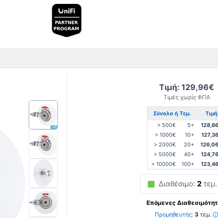
Τιμή: 129,96€
Τιμές χωρίς ΦΠΑ
Σύνολο ή Τεμ.
Τιμή
> 500€
5+
128,6
> 1000€
10+
127,3
> 2000€
20+
126,0
> 5000€
40+
124,7
> 10000€
100+
123,4
Διαθέσιμο:
2
τεμ.
Επόμενες Διαθεσιμότητ
Προμηθευτής:
3
τεμ.