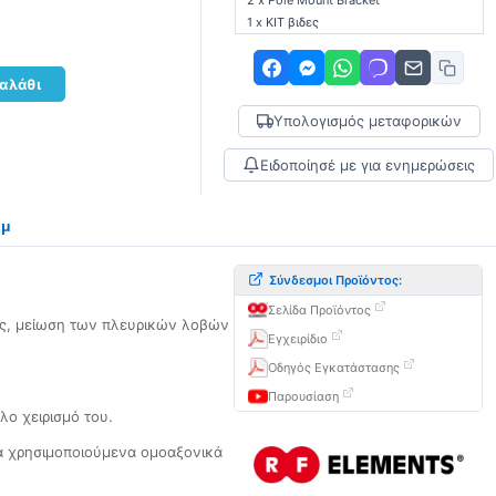
2 x Pole Mount Bracket
1 x KIT βιδες
αλάθι
Υπολογισμός μεταφορικών
Ειδοποίησέ με για ενημερώσεις
εμ
Σύνδεσμοι Προϊόντος:
Σελίδα Προϊόντος
μης, μείωση των πλευρικών λοβών
Εγχειρίδιο
Οδηγός Εγκατάστασης
Παρουσίαση
λο χειρισμό του.
ά χρησιμοποιούμενα ομοαξονικά