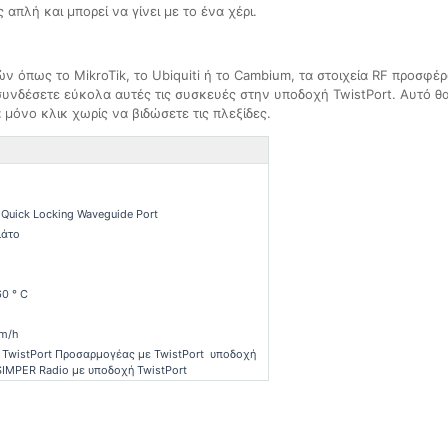
απλή και μπορεί να γίνει με το ένα χέρι.
ν όπως το MikroTik, το Ubiquiti ή το Cambium, τα στοιχεία RF προσφέ
νδέσετε εύκολα αυτές τις συσκευές στην υποδοχή TwistPort. Αυτό θα
μόνο κλικ χωρίς να βιδώσετε τις πλεξίδες.
 Quick Locking Waveguide Port
ιάτο
60 ° C
km/h
 TwistPort Προσαρμογέας με TwistPort υποδοχή
IMPER Radio με υποδοχή TwistPort