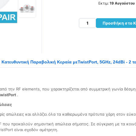
Εκτιμ:
19 Αυγούστου
Προσθήκη στο Κ
- Κατευθυντική Παραβολική Κεραία μεTwistPort, 5GHz, 24dBi - 2 τ
α από την RF elements, που χαρακτηρίζεται από συμμετρική γωνία δέσ
wistPort
.
ώλειες
ρίς απώλειες και αλλάζει όλα τα καθιερωμένα πρότυπα χάρη στον εύκο
F που προκαλούν σημαντική απώλεια σήματος. Σε σύγκριση με τα κοιν
stPort είναι σχεδόν αμέτρητη.