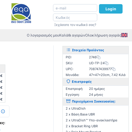
Login
Ξεχάσατε τον κωδικό σας?
Ο λογαριασμός μου
Καλάθι αγορών
Ολοκλήρωση αγοράς
Στοιχεία Προϊόντος
PID:
2746
SKU:
UD-TP-24
UPC:
708747439977
Μονάδα:
47×47×20cm, 7.42 Κιλά
6€
6€
Επιστροφές
6€
Επιστροφή:
20 ημέρες
6€
Εγγύηση:
24 μήνες
6€
Περιεχόμενα Συσκευασίας:
2 x UltraDish
2 x Βάση Base UBR
2 x UltraDish™ Υπο-ανακλαστήρα
ες:
2 x Bracket Ring UBR