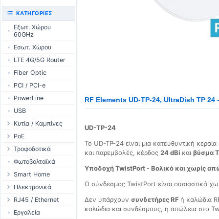
UniFi CloudKeys &
RouterBOARD
ΚΑΤΗΓΟΡΊΕΣ
Gateways
Διεπαφές
Εξωτ. Χώρου
UniFi Switching
60GHz
Εξαρτήματα
UniFi Camera
Εσωτ. Χώρου
Κεραίες
Security
LTE 4G/5G Router
SFP / QSFP
UniFi Camera
Accessories
Fiber Optic
UniFi Integrations
PCI / PCI-e
UniFi Enterprise
PowerLine
RF Elements UD-TP-24, UltraDish TP 24 
airFiber
USB
Antennas
Κυτία / Καμπίνες
UD-TP-24
Cables
Outdoor Cases
PoE
Accessories
Το UD-TP-24 είναι μια κατευθυντική κεραί
Indoor Cases
Desktop Adapter
Τροφοδοτικά
και παρεμβολές, κέρδος
24 dBi
και
βύσμα T
PoE & Power
Indoor - Racks
Wallplug Adapter
WallPlug
Φωτοβολταϊκά
U Fiber
Υποδοχή TwistPort - Βολικό και χωρίς απ
Patch Panels
DC to DC Adapter
Desktop
Smart Home
Rack Mount
Ο σύνδεσμος TwistPort είναι ουσιαστικά χω
Accessories
Passive Injector
Outdoor
Tuya - WiFi
Ηλεκτρονικά
802.3af/at Injector
Ράγας
TUYA - Bluetooth
Ρελέ
Δεν υπάρχουν
συνδετήρες RF
ή καλώδια R
RJ45 / Ethernet
καλώδια και συνδέσμους, η απώλεια στο Twi
Passive Splitter
PCB Power Supply
Zigbee
Οθόνες
Στροφία Etehernet
Εργαλεία