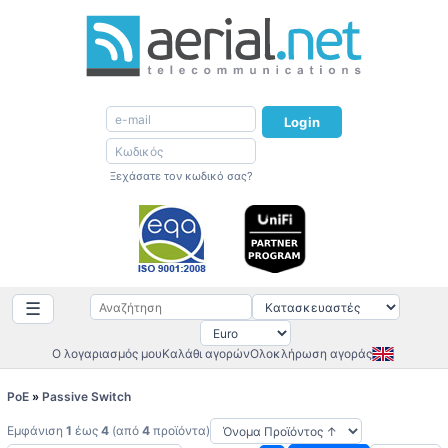
Login
Ξεχάσατε τον κωδικό σας?
☰
Ο λογαριασμός μου
Καλάθι αγορών
Ολοκλήρωση αγοράς
PoE
»
Passive Switch
Εμφάνιση
1
έως
4
(από
4
προϊόντα)