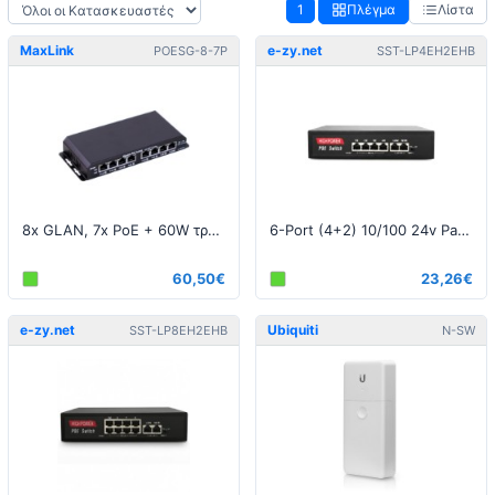
1
Πλέγμα
Λίστα
MaxLink
e-zy.net
POESG-8-7P
SST-LP4EH2EHB
8x GLAN, 7x PoE + 60W τροφοδοτικό 24V 2.5A
6-Port (4+2) 10/100 24v Passive PoE switch, 75W
60,50€
23,26€
e-zy.net
Ubiquiti
SST-LP8EH2EHB
N-SW