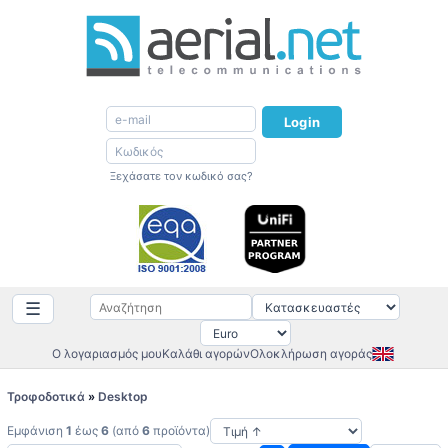
Login
Ξεχάσατε τον κωδικό σας?
☰
Ο λογαριασμός μου
Καλάθι αγορών
Ολοκλήρωση αγοράς
Τροφοδοτικά
»
Desktop
Εμφάνιση
1
έως
6
(από
6
προϊόντα)