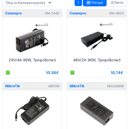
1
Πλέγμα
Λίστα
Conexpro
Conexpro
GM-2440
GM-4820
24V/4A 96W, Τροφοδοτικό
48V/2A 96W, Τροφοδοτικό
10,58€
10,74€
MikroTik
MikroTik
48POW
48V2A96W