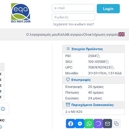
Login
Ξεχάσατε τον κωδικό σας?
Ο λογαριασμός μου
Καλάθι αγορών
Ολοκλήρωση αγοράς
Στοιχεία Προϊόντος
PID:
2584
SKU:
100-00088
UPC:
708747437423
Μονάδα:
31×31×17cm, 1.51 Κιλά
€
€
Επιστροφές
€
Επιστροφή:
20 ημέρες
€
Πίστωση:
40 ημέρες
€
Εγγύηση:
24 μήνες
Περιεχόμενα Συσκευασίας:
2 x N5-X20
ες: