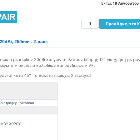
Εκτιμ:
19 Αυγούστου
Προσθήκη στο Κ
 20dBi, 250mm - 2-pack
κεραία με κέρδος 20dBi και γωνία πλάτους δέσμης 12° για χρήση με μο
είφει την απώλεια καλωδίων και συνδέσμων VF.
έφονται κατά 45°. Το πακέτο περιέχει 2 τεμάχια!
εριστροφής (Mimosa)
ΙΚΟΥ ΧΩΡΟΥ