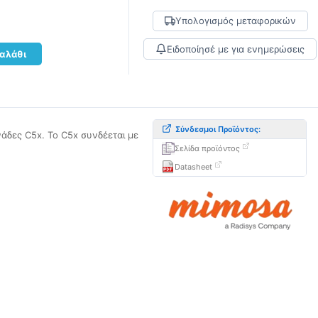
Υπολογισμός μεταφορικών
Ειδοποίησέ με για ενημερώσεις
αλάθι
Σύνδεσμοι Προϊόντος:
νάδες C5x. Το C5x συνδέεται με
Σελίδα προϊόντος
Datasheet