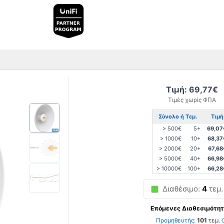
Τιμή: 69,77€
Τιμές χωρίς ΦΠΑ
Σύνολο ή Τεμ.
Τιμή
> 500€
5+
69,07
> 1000€
10+
68,37
> 2000€
20+
67,68
> 5000€
40+
66,98
> 10000€
100+
66,28
Διαθέσιμο:
4
τεμ.
Επόμενες Διαθεσιμότητ
Προμηθευτής:
101
τεμ.