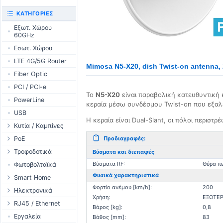
UniFi CloudKeys &
RouterBOARD
ΚΑΤΗΓΟΡΊΕΣ
Gateways
Διεπαφές
Εξωτ. Χώρου
UniFi Switching
60GHz
Εξαρτήματα
UniFi Camera
Εσωτ. Χώρου
Κεραίες
Security
LTE 4G/5G Router
SFP / QSFP
UniFi Camera
Mimosa N5-X20, dish Twist-on antenna,
Accessories
Fiber Optic
UniFi Integrations
PCI / PCI-e
UniFi Enterprise
Το
N5-X20
είναι παραβολική κατευθυντική 
PowerLine
κεραία μέσω συνδέσμου Twist-on που εξαλ
airFiber
USB
Antennas
Η κεραία είναι Dual-Slant, οι πόλοι περιστρ
Κυτία / Καμπίνες
Cables
Outdoor Cases
PoE
Προδιαγραφές:
Accessories
Indoor Cases
Desktop Adapter
Τροφοδοτικά
Βύσματα και διεπαφές
PoE & Power
Indoor - Racks
Wallplug Adapter
WallPlug
Βύσματα RF:
Θύρα π
Φωτοβολταϊκά
U Fiber
Patch Panels
Φυσικά χαρακτηριστικά
DC to DC Adapter
Desktop
Smart Home
Rack Mount
Φορτίο ανέμου [km/h]:
200
Accessories
Passive Injector
Outdoor
Tuya - WiFi
Ηλεκτρονικά
Χρήση:
ΕΞΩΤΕΡ
802.3af/at Injector
Ράγας
TUYA - Bluetooth
Ρελέ
RJ45 / Ethernet
Βάρος [kg]:
0,8
Passive Splitter
PCB Power Supply
Zigbee
Οθόνες
Στροφία Etehernet
Εργαλεία
Βάθος [mm]:
83