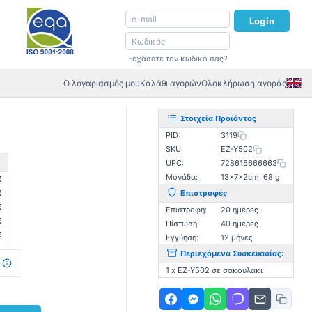
Login
Ξεχάσατε τον κωδικό σας?
Ο λογαριασμός μου
Καλάθι αγορών
Ολοκλήρωση αγοράς
Στοιχεία Προϊόντος
PID:
3119
SKU:
EZ-Y502
UPC:
728615666663
Μονάδα:
13×7×2cm, 68 g
€
€
Επιστροφές
€
Επιστροφή:
20 ημέρες
€
Πίστωση:
40 ημέρες
€
Εγγύηση:
12 μήνες
Περιεχόμενα Συσκευασίας:
1 x EZ-Y502 σε σακουλάκι