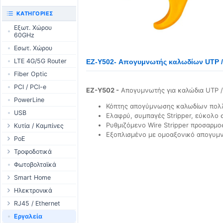
UniFi CloudKeys &
RouterBOARD
ΚΑΤΗΓΟΡΊΕΣ
Gateways
Διεπαφές
Εξωτ. Χώρου
UniFi Switching
60GHz
Εξαρτήματα
UniFi Camera
Εσωτ. Χώρου
Κεραίες
Security
LTE 4G/5G Router
SFP / QSFP
EZ-Y502- Απογυμνωτής καλωδίων UTP / 
UniFi Camera
Accessories
Fiber Optic
UniFi Integrations
PCI / PCI-e
EZ-Y502 -
Απογυμνωτής για καλώδια UTP / 
UniFi Enterprise
PowerLine
Κόπτης απογύμνωσης καλωδίων πο
airFiber
USB
Ελαφρύ, συμπαγές Stripper, εύκολο 
Antennas
Ρυθμιζόμενο Wire Stripper προσαρμ
Κυτία / Καμπίνες
Cables
Εξοπλισμένο με ομοαξονικό απογυμ
Outdoor Cases
PoE
Accessories
Indoor Cases
Desktop Adapter
Τροφοδοτικά
PoE & Power
Indoor - Racks
Wallplug Adapter
WallPlug
Φωτοβολταϊκά
U Fiber
Patch Panels
DC to DC Adapter
Desktop
Smart Home
Rack Mount
Accessories
Passive Injector
Outdoor
Tuya - WiFi
Ηλεκτρονικά
802.3af/at Injector
Ράγας
TUYA - Bluetooth
Ρελέ
RJ45 / Ethernet
Passive Splitter
PCB Power Supply
Zigbee
Οθόνες
Στροφία Etehernet
Εργαλεία