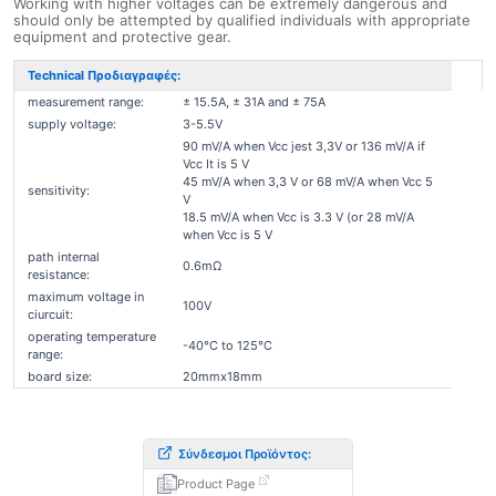
Working with higher voltages can be extremely dangerous and
should only be attempted by qualified individuals with appropriate
equipment and protective gear.
Technical Προδιαγραφές:
measurement range:
± 15.5A, ± 31A and ± 75A
supply voltage:
3-5.5V
90 mV/A when Vcc jest 3,3V or 136 mV/A if
Vcc It is 5 V
45 mV/A when 3,3 V or 68 mV/A when Vcc 5
sensitivity:
V
18.5 mV/A when Vcc is 3.3 V (or 28 mV/A
when Vcc is 5 V
path internal
0.6mΩ
resistance:
maximum voltage in
100V
ciurcuit:
operating temperature
-40°C to 125°C
range:
board size:
20mmx18mm
Σύνδεσμοι Προϊόντος:
Product Page