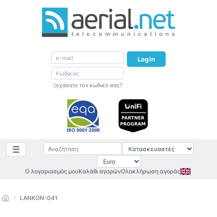
Login
Ξεχάσατε τον κωδικό σας?
☰
Ο λογαριασμός μου
Καλάθι αγορών
Ολοκλήρωση αγοράς
LANKON-041