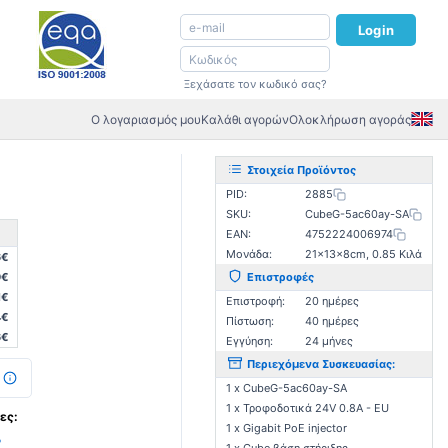
Login
Ξεχάσατε τον κωδικό σας?
Ο λογαριασμός μου
Καλάθι αγορών
Ολοκλήρωση αγοράς
Στοιχεία Προϊόντος
PID:
2885
SKU:
CubeG-5ac60ay-SA
EAN:
4752224006974
Μονάδα:
21×13×8cm, 0.85 Κιλά
6€
9€
Επιστροφές
1€
Επιστροφή:
20 ημέρες
4€
Πίστωση:
40 ημέρες
6€
Εγγύηση:
24 μήνες
Περιεχόμενα Συσκευασίας:
1 x CubeG-5ac60ay-SA
1 x Τροφοδοτικά 24V 0.8A - EU
ες:
1 x Gigabit PoE injector