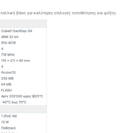
ταλλική βάση για καλύτερες επιλογές τοποθέτησης και ψύξης.
CubeG-5ac60ay-SA
ARM 32 bit
IPQ-4019
4
716 MHz
115 x 211 x 90 mm
4
RouterOS
256 MB
64 MB
FLASH
Aprx 200'000 ώρες @25°C
-40°C έως 70°C
1 (PoE-IN)
13 W
Παθητικό