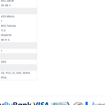
802.3af/at
18-48 V
433 Mbit/s
1
802.11a/n/ac
11.5
IPQ4019
Wi-Fi 5
1
GPS
CE, FCC, IC, EAC, ROHS
IP54