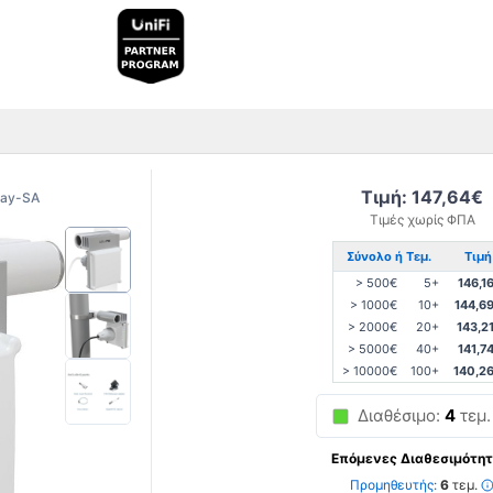
Τιμή: 147,64€
ay-SA
Τιμές χωρίς ΦΠΑ
Σύνολο ή Τεμ.
Τιμή
> 500€
5+
146,1
> 1000€
10+
144,6
> 2000€
20+
143,2
> 5000€
40+
141,7
> 10000€
100+
140,2
Διαθέσιμο:
4
τεμ.
Επόμενες Διαθεσιμότητ
Προμηθευτής:
6
τεμ.