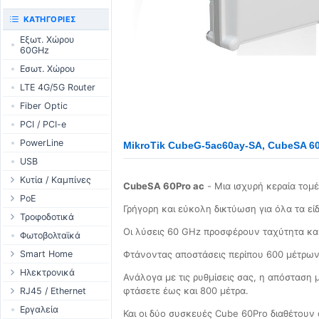
UniFi CloudKeys &
RouterBOARD
ΚΑΤΗΓΟΡΊΕΣ
Gateways
Διεπαφές
Εξωτ. Χώρου
UniFi Switching
60GHz
Εξαρτήματα
UniFi Camera
Εσωτ. Χώρου
Κεραίες
Security
LTE 4G/5G Router
SFP / QSFP
UniFi Camera
Accessories
Fiber Optic
UniFi Integrations
PCI / PCI-e
UniFi Enterprise
PowerLine
MikroTik CubeG-5ac60ay-SA, CubeSA 60
airFiber
USB
Antennas
Κυτία / Καμπίνες
CubeSA 60Pro ac
- Μια ισχυρή κεραία το
Cables
Outdoor Cases
PoE
Accessories
Γρήγορη και εύκολη δικτύωση για όλα τα 
Indoor Cases
Desktop Adapter
Τροφοδοτικά
PoE & Power
Οι λύσεις 60 GHz προσφέρουν ταχύτητα και 
Indoor - Racks
Wallplug Adapter
WallPlug
Φωτοβολταϊκά
U Fiber
Patch Panels
DC to DC Adapter
Desktop
Smart Home
Φτάνοντας αποστάσεις περίπου 600 μέτρων
Rack Mount
Accessories
Passive Injector
Outdoor
Tuya - WiFi
Ηλεκτρονικά
Ανάλογα με τις ρυθμίσεις σας, η απόσταση 
802.3af/at Injector
Ράγας
TUYA - Bluetooth
Ρελέ
φτάσετε έως και 800 μέτρα.
RJ45 / Ethernet
Passive Splitter
PCB Power Supply
Zigbee
Οθόνες
Στροφία Etehernet
Εργαλεία
Και οι δύο συσκευές Cube 60Pro διαθέτουν 