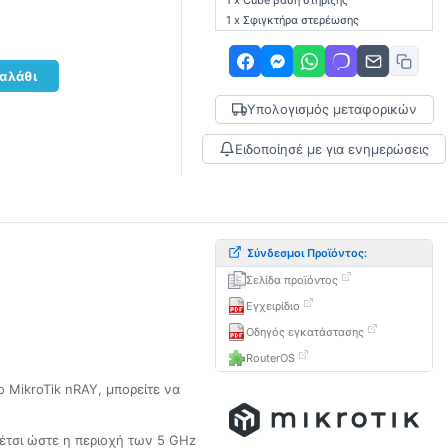
1 x Cube βάση στήριξης
1 x Σφιγκτήρα στερέωσης
αλάθι
Υπολογισμός μεταφορικών
Ειδοποίησέ με για ενημερώσεις
Σύνδεσμοι Προϊόντος:
Σελίδα προϊόντος
Εγχειρίδιο
Οδηγός εγκατάστασης
RouterOS
ο MikroTik nRAY, μπορείτε να
 έτσι ώστε η περιοχή των 5 GHz