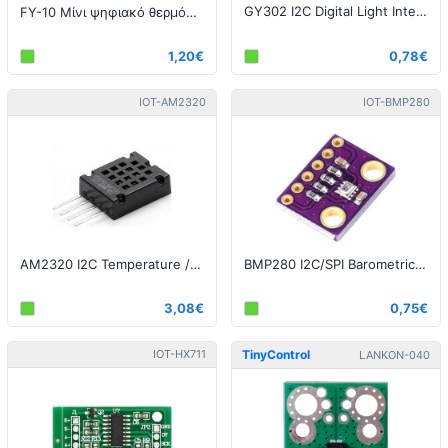
GY302 I2C Digital Light Intensity Sensor (BH1750)
FY-10 Μίνι ψηφιακό θερμόμετρο - Μαύρο
1,20€
0,78€
IOT-AM2320
IOT-BMP280
AM2320 I2C Temperature / Humidity Sensor
BMP280 I2C/SPI Barometric Pressure Altitude Sensor
3,08€
0,75€
IOT-HX711
TinyControl
LANKON-040