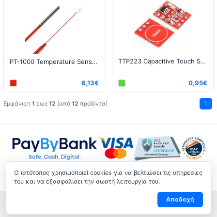
TTP223 Capacitive Touch Sensor PCB
PT-1000 Temperature Sensor - Silicon 1.5m
6,13€
0,95€
Εμφάνιση
1
έως
12
(από
12
προϊόντα)
1
O ιστότοπος χρησιμοποιεί cookies για να βελτιώσει τις υπηρεσίες
του και να εξασφαλίσει την σωστή λειτουργία του.
Αποδοχή
Αποστολές/Eπιστροφές
|
Όροι ασφάλειας
|
Όροι χρήσεως
|
Παρακουλούθηση Επιστροφής
|
Επικοινωνία