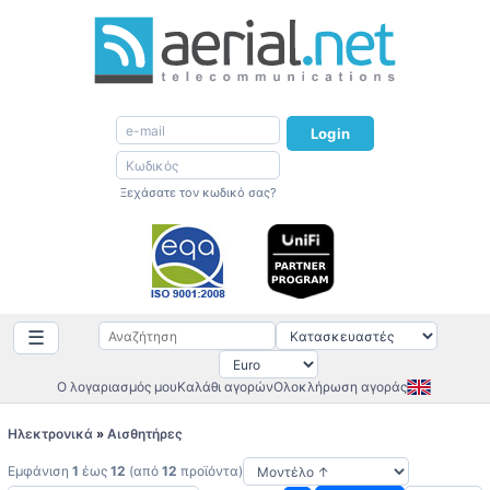
Login
Ξεχάσατε τον κωδικό σας?
☰
Ο λογαριασμός μου
Καλάθι αγορών
Ολοκλήρωση αγοράς
Ηλεκτρονικά
»
Αισθητήρες
Εμφάνιση
1
έως
12
(από
12
προϊόντα)