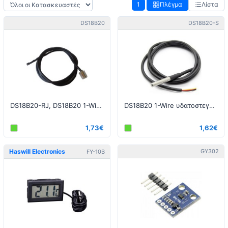
1
Πλέγμα
Λίστα
DS18B20
DS18B20-S
DS18B20-RJ, DS18B20 1-Wire αισθητήρας θερμοκρασίας με 1μ καλώδιο και βύσμα RJ11
DS18B20 1-Wire υδατοστεγής αισθητήρας θερμοκρασίας με 1μ καλώδιο
1,73€
1,62€
Haswill Electronics
GY302
FY-10B