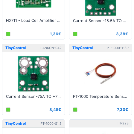
HX711 - Load Cell Amplifier 24Bit
Current Sensor -15.5A TO + 15.5A
1,36€
3,38€
TinyControl
TinyControl
LANKON-042
PT-1000-1-3P
Current Sensor -75A TO +75A
PT-1000 Temperature Sensor, 3 Prongs - Silicon 1m
8,45€
7,30€
TinyControl
TTP223
PT-1000-S1.5