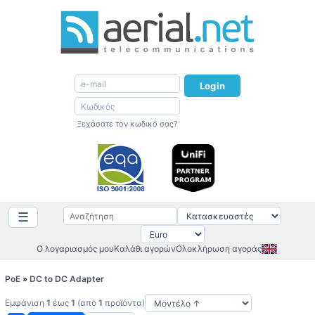
Login
Ξεχάσατε τον κωδικό σας?
☰
Ο λογαριασμός μου
Καλάθι αγορών
Ολοκλήρωση αγοράς
PoE
»
DC to DC Adapter
Εμφάνιση
1
έως
1
(από
1
προϊόντα)