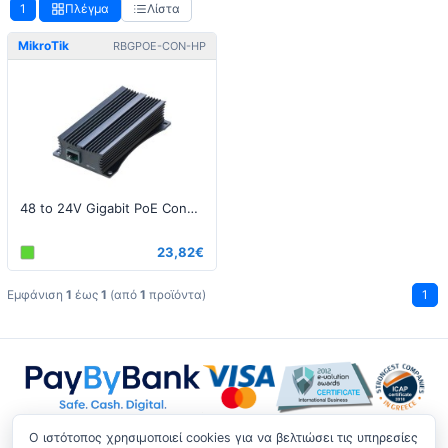
1
Πλέγμα
Λίστα
MikroTik
RBGPOE-CON-HP
48 to 24V Gigabit PoE Converter
23,82€
Εμφάνιση
1
έως
1
(από
1
προϊόντα)
1
O ιστότοπος χρησιμοποιεί cookies για να βελτιώσει τις υπηρεσίες