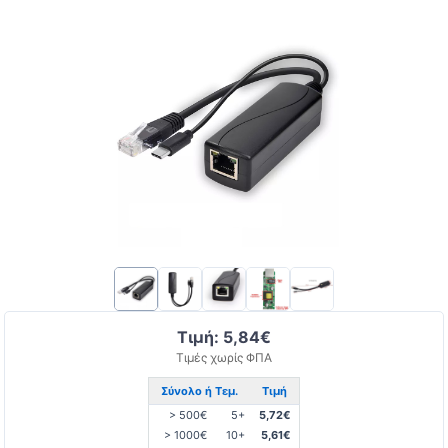
Τιμή: 5,84€
Τιμές χωρίς ΦΠΑ
Σύνολο ή Τεμ.
Τιμή
> 500€
5+
5,72€
> 1000€
10+
5,61€