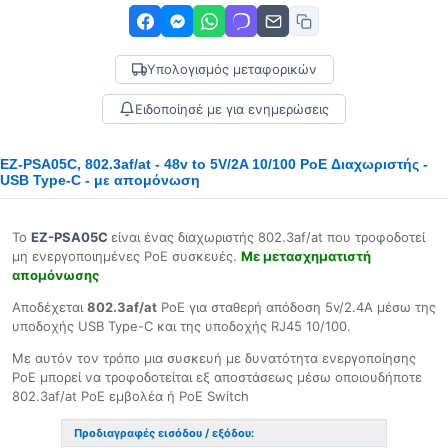
Υπολογισμός μεταφορικών
Ειδοποίησέ με για ενημερώσεις
EZ-PSA05C, 802.3af/at - 48v to 5V/2A 10/100 PoE Διαχωριστής -
USB Type-C - με απομόνωση
Το
EZ-PSA05C
είναι ένας διαχωριστής 802.3af/at που τροφοδοτεί
μη ενεργοποιημένες PoE συσκευές.
Με μετασχηματιστή
απομόνωσης
Αποδέχεται
802.3af/at
PoE για σταθερή απόδοση 5v/2.4A μέσω της
υποδοχής USB Type-C και της υποδοχής RJ45 10/100.
Με αυτόν τον τρόπο μια συσκευή με δυνατότητα ενεργοποίησης
PoE μπορεί να τροφοδοτείται εξ αποστάσεως μέσω οποιουδήποτε
802.3af/at PoE εμβολέα ή PoE Switch
Προδιαγραφές εισόδου / εξόδου: