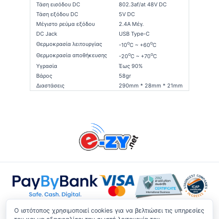
Τάση εισόδου DC
802.3af/at 48V DC
Τάση εξόδου DC
5V DC
Μέγιστο ρεύμα εξόδου
2.4Α Μέγ.
DC Jack
USB Type-C
o
o
Θερμοκρασία λειτουργίας
-10
C ~ +60
C
o
o
Θερμοκρασία αποθήκευσης
-20
C ~ +70
C
Υγρασία
Έως 90%
Βάρος
58gr
Διαστάσεις
290mm * 28mm * 21mm
O ιστότοπος χρησιμοποιεί cookies για να βελτιώσει τις υπηρεσίες