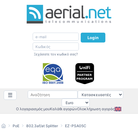
Login
Ξεχάσατε τον κωδικό σας?
☰
Ο λογαριασμός μου
Καλάθι αγορών
Ολοκλήρωση αγοράς
PoE
802.3af/at Splitter
EZ-PSA05C