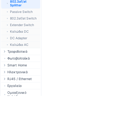
802.3af/at
Splitter
Passive Switch
802.3af/at Switch
Extender Switch
Καλώδια DC
DC Adapter
Καλώδια AC
Τροφοδοτικά
WallPlug
Φωτοβολταϊκά
Desktop
Smart Home
Outdoor
Tuya - WiFi
Ηλεκτρονικά
Ράγας
TUYA - Bluetooth
Ρελέ
RJ45 / Ethernet
PCB Power Supply
Zigbee
Οθόνες
Στροφία Etehernet
Εργαλεία
DC Adapter
GSM Control
Header - Terminal
Καλώδια Ethernet
Ομοαξονικό
Καλώδιο
Καλώδια AC
Τροφοδoτικά
Βύσματα
Βύσμα /
DC Cables
1-Wire
Καλύμματα
Μετατροπέας
USB to DC
Αισθητήρες
Εξαρτήματα
N-Type Connector
Pigtail
DC Εξαρτήματα