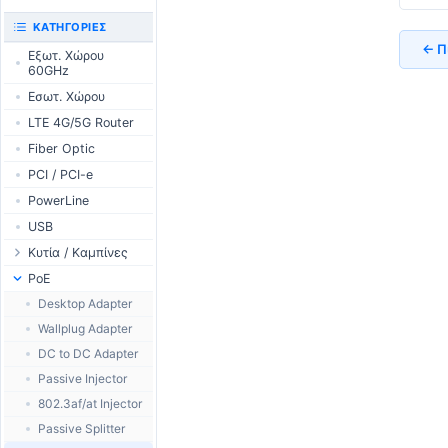
UniFi CloudKeys &
RouterBOARD
ΚΑΤΗΓΟΡΊΕΣ
Gateways
Διεπαφές
← Π
Εξωτ. Χώρου
UniFi Switching
60GHz
Εξαρτήματα
UniFi Camera
Εσωτ. Χώρου
Κεραίες
Security
LTE 4G/5G Router
SFP / QSFP
UniFi Camera
Accessories
Fiber Optic
UniFi Integrations
PCI / PCI-e
UniFi Enterprise
PowerLine
airFiber
USB
Antennas
Κυτία / Καμπίνες
Cables
Outdoor Cases
PoE
Accessories
Indoor Cases
Desktop Adapter
PoE & Power
Indoor - Racks
Wallplug Adapter
U Fiber
Patch Panels
DC to DC Adapter
Rack Mount
Accessories
Passive Injector
802.3af/at Injector
Passive Splitter