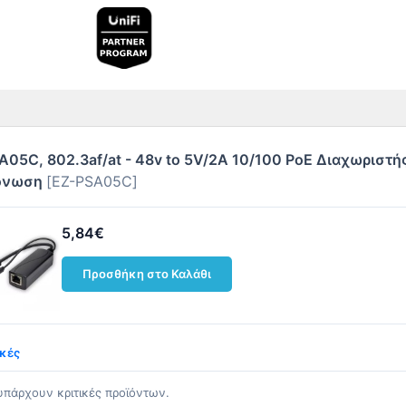
A05C, 802.3af/at - 48v to 5V/2A 10/100 PoE Διαχωριστής
όνωση
[EZ-PSA05C]
5,84€
Προσθήκη στο Καλάθι
ικές
υπάρχουν κριτικές προϊόντων.