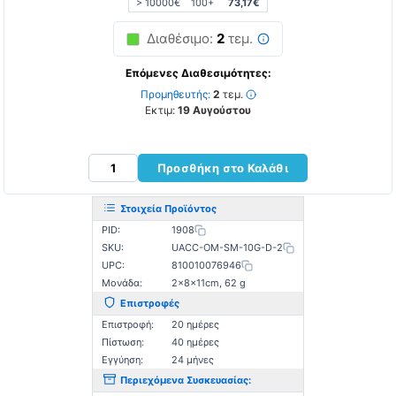
> 10000€
100+
73,17€
Διαθέσιμο:
2
τεμ.
Επόμενες Διαθεσιμότητες:
Προμηθευτής:
2
τεμ.
Εκτιμ:
19 Αυγούστου
Προσθήκη στο Καλάθι
Στοιχεία Προϊόντος
PID:
1908
SKU:
UACC-OM-SM-10G-D-2
UPC:
810010076946
Μονάδα:
2×8×11cm, 62 g
Επιστροφές
Επιστροφή:
20 ημέρες
Πίστωση:
40 ημέρες
Εγγύηση:
24 μήνες
Περιεχόμενα Συσκευασίας: