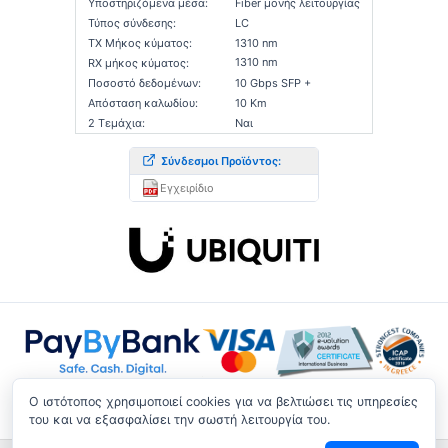
Υποστηριζόμενα μέσα:
Fiber μονής λειτουργίας
Τύπος σύνδεσης:
LC
TX Μήκος κύματος:
1310 nm
1310 nm
RX μήκος κύματος:
Ποσοστό δεδομένων:
10 Gbps SFP +
Απόσταση καλωδίου:
10 Km
2 Τεμάχια:
Ναι
Σύνδεσμοι Προϊόντος:
Εγχειρίδιο
O ιστότοπος χρησιμοποιεί cookies για να βελτιώσει τις υπηρεσίες
του και να εξασφαλίσει την σωστή λειτουργία του.