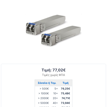
Τιμή: 77,02€
Τιμές χωρίς ΦΠΑ
Σύνολο ή Τεμ.
Τιμή
> 500€
5+
76,25€
> 1000€
10+
75,48€
> 2000€
20+
74,71€
> 5000€
40+
73,94€