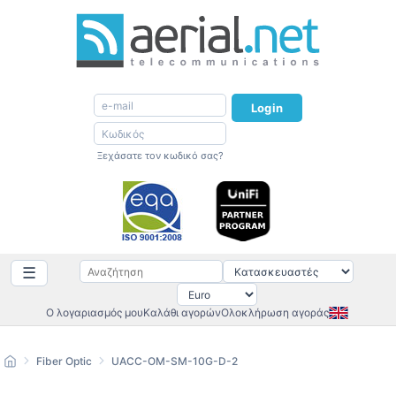
Login
Ξεχάσατε τον κωδικό σας?
☰
Ο λογαριασμός μου
Καλάθι αγορών
Ολοκλήρωση αγοράς
Fiber Optic
UACC-OM-SM-10G-D-2