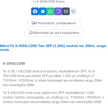
1 x S-3553LC20D ζεύγος
Υπολογισμός μεταφορικών
Ειδοποίησέ με για ενημερώσεις
MikroTik S-3553LC20D Two SFP (1.25G) module kit, 20Km, single
mode
S-3553LC20D
Το S-35 / 53LC20D είναι ένα ζεύγος πομποδεκτών SFP, το S-
35LC20D είναι μια οπτική SFP μονάδας 1.25G με υποδοχή LC
T1310nm / R1550nm, η οποία λειτουργεί για συνδέσεις μέχρι 20km
και υποστηρίζει DDM.
Το S-53LC20D είναι ένας οριζόντιος SFP πομποδέκτης 1.25G
ενιαίου τρόπου λειτουργίας, με υποδοχή LC, T1550nm / R1310nm, ο
οποίος λειτουργεί για συνδέσεις μέχρι 20km και υποστηρίζει DDM.