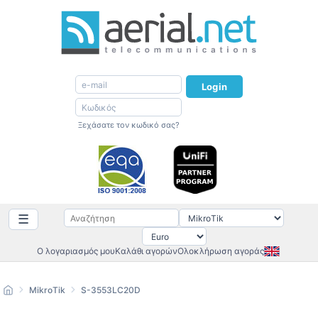
Login
Ξεχάσατε τον κωδικό σας?
☰
Ο λογαριασμός μου
Καλάθι αγορών
Ολοκλήρωση αγοράς
MikroTik
S-3553LC20D