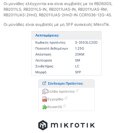
Οι μονάδες ελέγχονται και είναι συμβατές με τα RB260GS,
RB2011LS, RB2011LS-IN, RB2011UAS-IN, RB2011UAS-RM,
RB2011UAS-2HnD, RB2011UAS-2HnD-IN CCR1036-12G-4S.
Οι μονάδες είναι συμβατές με μη SFP συσκευές MikroTik.
Λεπτομέρειες:
Κωδικός προϊόντος
S-3553LC20D
Ποσοστό δεδομένων
1.25G
Απόσταση
20KM
Λειτουργία
SM
Συνδετήρας
LC
Μορφή
SFP
Σύνδεσμοι Προϊόντος:
Σελίδα προϊόντος
Εγχειρίδιο
RouterOS