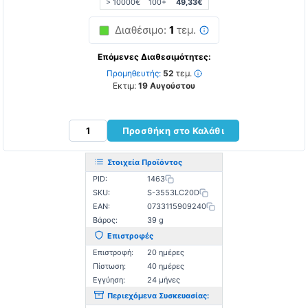
> 10000€
100+
49,33€
Διαθέσιμο:
1
τεμ.
Επόμενες Διαθεσιμότητες:
Προμηθευτής:
52
τεμ.
Εκτιμ:
19 Αυγούστου
Προσθήκη στο Καλάθι
Στοιχεία Προϊόντος
PID:
1463
SKU:
S-3553LC20D
EAN:
0733115909240
Βάρος:
39 g
Επιστροφές
Επιστροφή:
20 ημέρες
Πίστωση:
40 ημέρες
Εγγύηση:
24 μήνες
Περιεχόμενα Συσκευασίας: