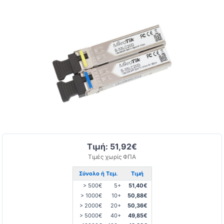
Τιμή: 51,92€
Τιμές χωρίς ΦΠΑ
Σύνολο ή Τεμ.
Τιμή
> 500€
5+
51,40€
> 1000€
10+
50,88€
> 2000€
20+
50,36€
> 5000€
40+
49,85€