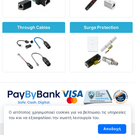
Through Cables
Surge Protection
O ιστότοπος χρησιμοποιεί cookies για να βελτιώσει τις υπηρεσίες
του και να εξασφαλίσει την σωστή λειτουργία του.
Αποδοχή
Αποστολές/Eπιστροφές
|
Όροι ασφάλειας
|
Όροι χρήσεως
|
Παρακουλούθηση Επιστροφής
|
Επικοινωνία