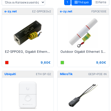
1
Πλέγμα
Λίστα
e-zy.net
e-zy.net
EZ-SPPOEGv2
FSPOE100E
EZ-SPPOEG, Gigabit Ethernet Surge Protector V2
Outdoor Gigabit Ethernet Surge Protector
9,60€
9,60€
Ubiquiti
MikroTik
ETH-SP-G2
GESP+POE-IN