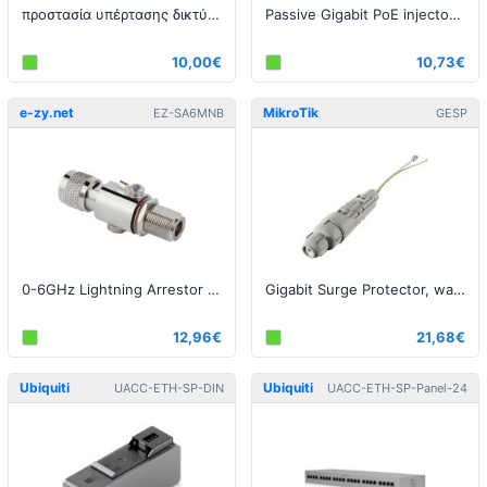
προστασία υπέρτασης δικτύου - G2
Passive Gigabit PoE injector with surge protection, indoor
10,00€
10,73€
e-zy.net
MikroTik
EZ-SA6MNB
GESP
0-6GHz Lightning Arrestor N-Male to N-Female bulkhead
Gigabit Surge Protector, waterproof enclosure, IP68
12,96€
21,68€
Ubiquiti
Ubiquiti
UACC-ETH-SP-DIN
UACC-ETH-SP-Panel-24