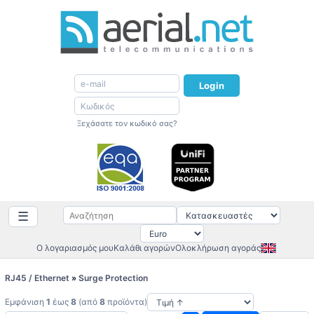
Login
Ξεχάσατε τον κωδικό σας?
☰
Ο λογαριασμός μου
Καλάθι αγορών
Ολοκλήρωση αγοράς
RJ45 / Ethernet
»
Surge Protection
Εμφάνιση
1
έως
8
(από
8
προϊόντα)