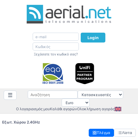
Login
Ξεχάσατε τον κωδικό σας?
☰
Ο λογαριασμός μου
Καλάθι αγορών
Ολοκλήρωση αγοράς
Εξωτ. Χώρου 2.4GHz
Πλέγμα
Λίστα